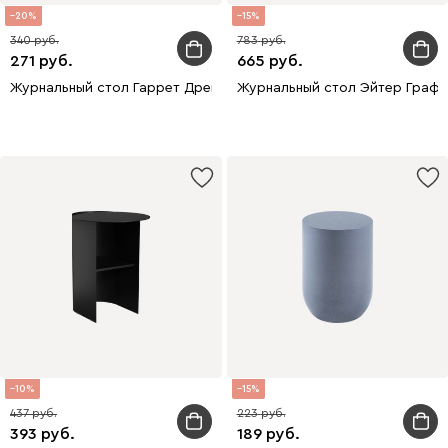
20
15
340
783
271
665
Журнальный стол Гаррет Древесный натуральный
Журнальный стол Эйтер Граф
10
15
437
223
393
189