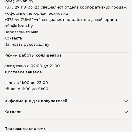
love@divan.by
+375 29 118-36-23 специалист отдела корпоративных продаж
- оформление юридических лиц
+375 44 768-64-44 специалист по работе с дизайнерами
b2b@divan.by
Перезвоните мне
Контакты
Написать руководству
Режим работы колл-центра
ежедневно с 09:00 до 21:00
Доставка заказов
пн-пт: с 11:00 до 23:00
сб-вс: с 11:00 до 21:00
Информация для покупателей
О компании
Каталог
Шоурумы
Мягкая мебель
Доставка и сборка
Корпусная мебель
Платежные системы
Способы оплаты