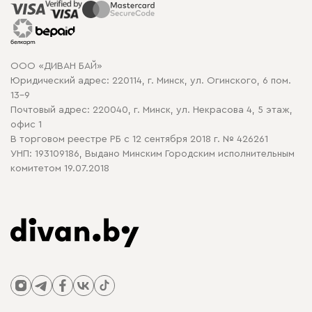
Распродажа мебели
Рассрочка и кредит
Гарантия
Карта сайта
Договор оферты
ООО «ДИВАН БАЙ»
Политика конфиденциальности
Юридический адрес: 220114, г. Минск, ул. Огинского, 6 пом.
Политика в отношении обработки cookie
13-9
Почтовый адрес: 220040, г. Минск, ул. Некрасова 4, 5 этаж,
офис 1
В торговом реестре РБ с 12 сентября 2018 г. № 426261
УНП: 193109186, Выдано Минским Городским исполнительным
комитетом 19.07.2018