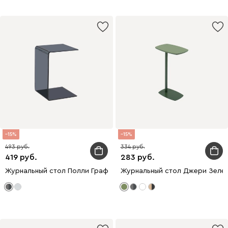
15
15
493
334
419
283
Журнальный стол Полли Графитовый
Журнальный стол Джери Зеле