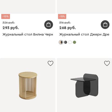
10
15
326
316
293
268
Журнальный стол Вилма Черный
Журнальный стол Джери Древ