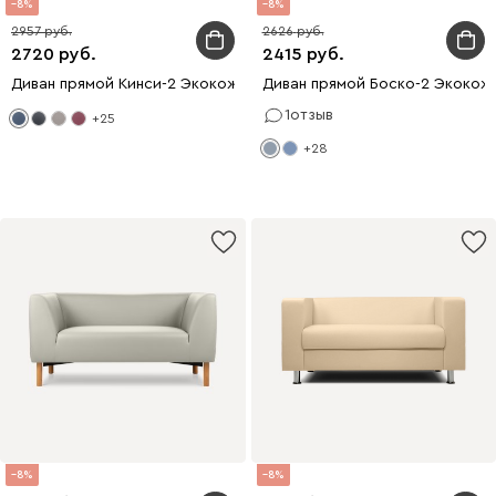
8
8
2957
2626
2720
2415
Диван прямой Кинси-2 Экокожа Синий
Диван прямой Боско-2 Экокож
1
отзыв
+25
+28
8
8