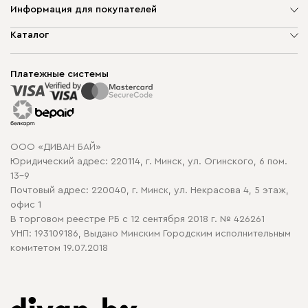
Информация для покупателей
О компании
Каталог
Шоурумы
Мягкая мебель
Доставка и сборка
Корпусная мебель
Платежные системы
Способы оплаты
Распродажа мебели
Рассрочка и кредит
Гарантия
Карта сайта
Договор оферты
ООО «ДИВАН БАЙ»
Политика конфиденциальности
Юридический адрес: 220114, г. Минск, ул. Огинского, 6 пом.
Политика в отношении обработки cookie
13-9
Почтовый адрес: 220040, г. Минск, ул. Некрасова 4, 5 этаж,
офис 1
В торговом реестре РБ с 12 сентября 2018 г. № 426261
УНП: 193109186, Выдано Минским Городским исполнительным
комитетом 19.07.2018