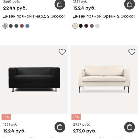
2440
1331
2244
1224
Диван прямой Риард-2 Экокожа Бежевый
Диван прямой Эрвин-2 Экокож
8
8
1331
2957
1224
2720