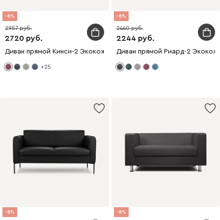
8
8
2957
2440
2720
2244
Диван прямой Кинси-2 Экокожа Бордовый
Диван прямой Риард-2 Экокож
+25
8
8