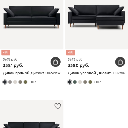
8
8
3676
3675
3381
3380
Диван прямой Дисент Экокожа Черный
Диван угловой Дисент-1 Экок
+107
+107