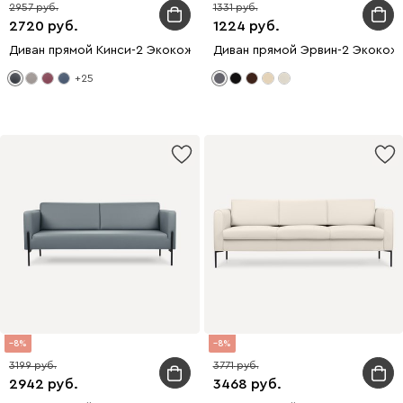
2957
1331
2720
1224
Диван прямой Кинси-2 Экокожа Черный
Диван прямой Эрвин-2 Экокож
+25
8
8
3199
3771
2942
3468