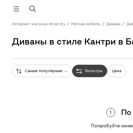
Интернет-магазин divan.by
/
Мягкая мебель
/
Диваны
/
Див
Диваны в стиле Кантри в 
Самые популярные
Фильтры
Цена
По
Попробуйте измен