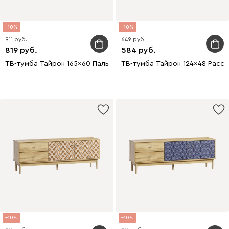
10
10
911
649
819
584
ТВ-тумба Тайрон 165x60 Пальма
ТВ-тумба Тайрон 124x48 Рассв
10
10