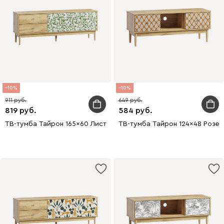
10
10
911
649
819
584
ТВ-тумба Тайрон 165x60 Листва
ТВ-тумба Тайрон 124x48 Розет