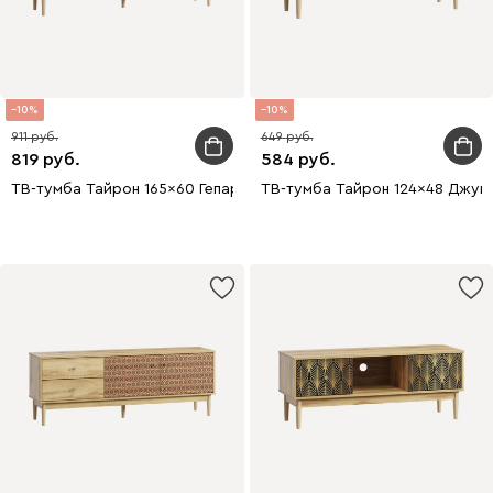
10
10
911
649
819
584
ТВ-тумба Тайрон 165x60 Гепард
ТВ-тумба Тайрон 124x48 Джун