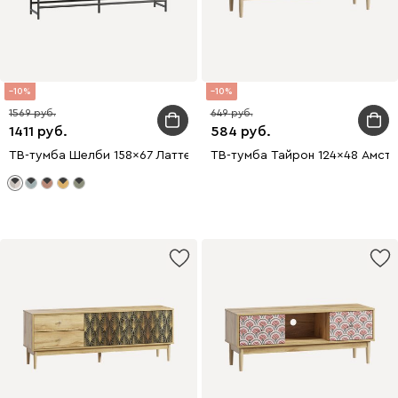
10
10
1569
649
1411
584
ТВ-тумба Шелби 158x67 Латте
ТВ-тумба Тайрон 124x48 Амст