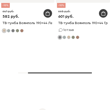
10
10
647
668
582
601
ТВ-тумба Воямполь 190x44 Латте
ТВ-тумба Воямполь 190x44 Гр
1
отзыв
Показать еще