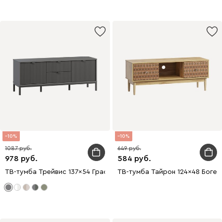
10
10
1087
649
978
584
ТВ-тумба Трейвис 137x54 Графитовый
ТВ-тумба Тайрон 124x48 Богем