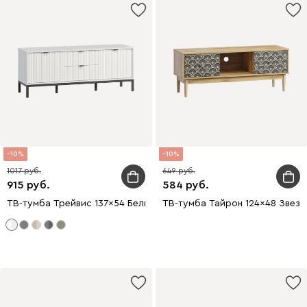
10
10
1017
649
915
584
ТВ-тумба Трейвис 137x54 Белый
ТВ-тумба Тайрон 124x48 Звезд