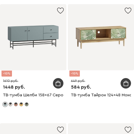
10
10
1610
649
1448
584
ТВ-тумба Шелби 158x67 Серо-зеленый
ТВ-тумба Тайрон 124x48 Монс