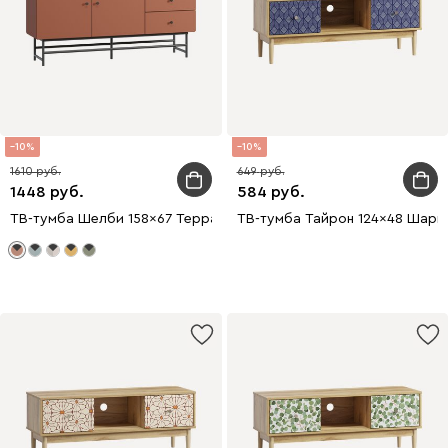
10
10
1610
649
1448
584
ТВ-тумба Шелби 158x67 Терракотовый
ТВ-тумба Тайрон 124x48 Шарм