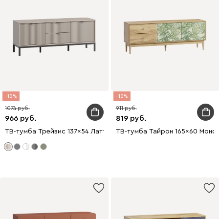
10
10
1074
911
966
819
ТВ-тумба Трейвис 137x54 Латте
ТВ-тумба Тайрон 165x60 Монс