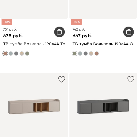
10
10
751
742
675
667
ТВ-тумба Воямполь 190x44 Терракотовый
ТВ-тумба Воямполь 190x44 Ол