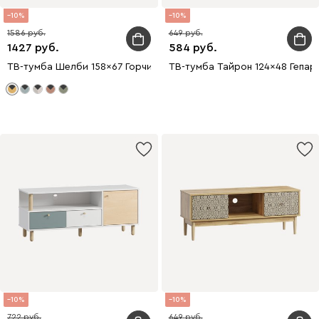
10
10
1586
649
1427
584
ТВ-тумба Шелби 158x67 Горчичный
ТВ-тумба Тайрон 124x48 Гепар
10
10
722
649