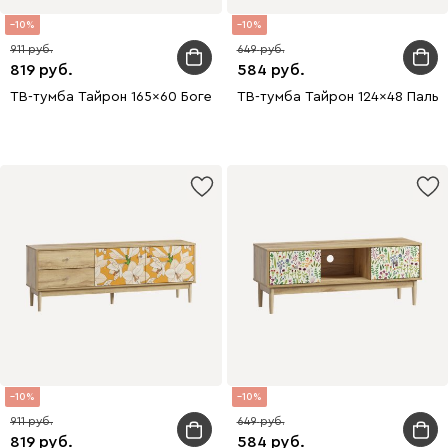
10
10
911
649
819
584
ТВ-тумба Тайрон 165x60 Богема
ТВ-тумба Тайрон 124x48 Пальм
10
10
911
649
819
584