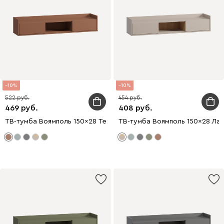
10
10
522
454
469
408
ТВ-тумба Воямполь 150x28 Терракотовый
ТВ-тумба Воямполь 150x28 Лат