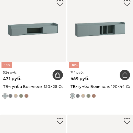
10
10
524
744
471
669
ТВ-тумба Воямполь 150x28 Серо-зеленый
ТВ-тумба Воямполь 190x44 Се