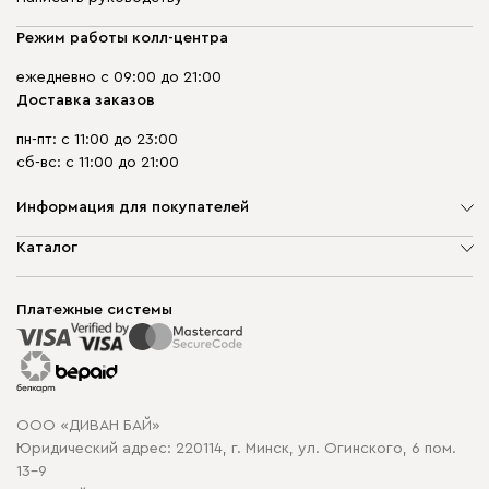
Режим работы колл-центра
ежедневно с 09:00 до 21:00
Доставка заказов
пн-пт: с 11:00 до 23:00
сб-вс: с 11:00 до 21:00
Информация для покупателей
О компании
Каталог
Шоурумы
Мягкая мебель
Доставка и сборка
Корпусная мебель
Платежные системы
Способы оплаты
Распродажа мебели
Рассрочка и кредит
Гарантия
Карта сайта
Договор оферты
ООО «ДИВАН БАЙ»
Политика конфиденциальности
Юридический адрес: 220114, г. Минск, ул. Огинского, 6 пом.
Политика в отношении обработки cookie
13-9