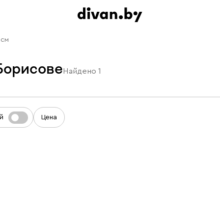
 см
Борисове
Найдено
1
й
Цена