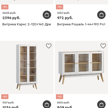
8
8
2605
1057
2396
972
Витрина Кэрнс 2-120x140 Древесный темный
Витрина Рошаль 1-44x190 Рота
8
8
1127
880
1036
809