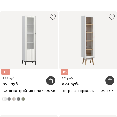
15
8
966
751
821
690
Витрина Трейвис 1-48x205 Белый
Витрина Торвалль 1-40x185 Бе