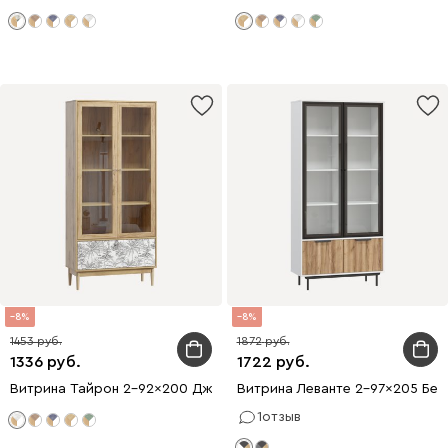
8
8
1453
1872
1336
1722
Витрина Тайрон 2-92x200 Джунгли ​
Витрина Леванте 2-97x205 Бел
1
отзыв