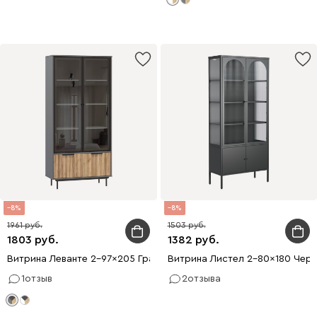
8
8
1961
1503
1803
1382
Витрина Леванте 2-97x205 Графитовый
Витрина Листел 2-80x180 Черн
1
отзыв
2
отзыва