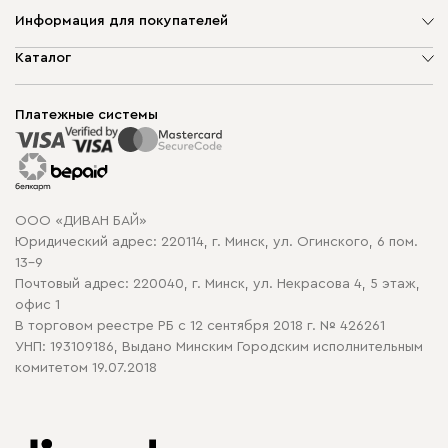
Информация для покупателей
О компании
Каталог
Шоурумы
Мягкая мебель
Доставка и сборка
Корпусная мебель
Платежные системы
Способы оплаты
Распродажа мебели
Рассрочка и кредит
Гарантия
Карта сайта
Договор оферты
ООО «ДИВАН БАЙ»
Политика конфиденциальности
Юридический адрес: 220114, г. Минск, ул. Огинского, 6 пом.
Политика в отношении обработки cookie
13-9
Почтовый адрес: 220040, г. Минск, ул. Некрасова 4, 5 этаж,
офис 1
В торговом реестре РБ с 12 сентября 2018 г. № 426261
УНП: 193109186, Выдано Минским Городским исполнительным
комитетом 19.07.2018