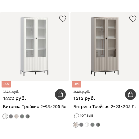
8
8
1546
1648
1422
1515
Витрина Трейвис 2-93x205 Белый
Витрина Трейвис 2-93x205 Лат
1
отзыв