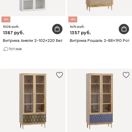
8
8
1508
1476
1387
1357
Витрина Амели 2-102x220 Белый
Витрина Рошаль 2-88x190 Рота
1
отзыв