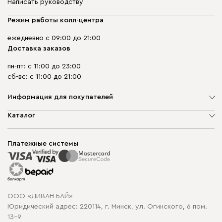
Написать руководству
Режим работы колл-центра
ежедневно с 09:00 до 21:00
Доставка заказов
пн-пт: с 11:00 до 23:00
сб-вс: с 11:00 до 21:00
Информация для покупателей
О компании
Каталог
Шоурумы
Мягкая мебель
Доставка и сборка
Корпусная мебель
Платежные системы
Способы оплаты
Распродажа мебели
Рассрочка и кредит
Гарантия
Карта сайта
Договор оферты
ООО «ДИВАН БАЙ»
Политика конфиденциальности
Юридический адрес: 220114, г. Минск, ул. Огинского, 6 пом.
Политика в отношении обработки cookie
13-9