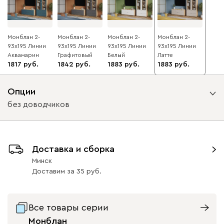
Монблан 2-
Монблан 2-
Монблан 2-
Монблан 2-
93x195 Линии
93x195 Линии
93x195 Линии
93x195 Линии
Аквамарин
Графитовый
Белый
Латте
1817
1842
1883
1883
Опции
без доводчиков
Вид направляющих
Доставка и сборка
с доводчиками
без доводчиков
Минск
Доставим
за
35
Все товары серии
Монблан