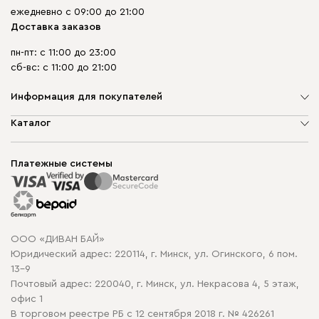
ежедневно с 09:00 до 21:00
Доставка заказов
пн-пт: с 11:00 до 23:00
сб-вс: с 11:00 до 21:00
Информация для покупателей
О компании
Каталог
Шоурумы
Мягкая мебель
Доставка и сборка
Корпусная мебель
Платежные системы
Способы оплаты
Распродажа мебели
Рассрочка и кредит
Гарантия
Карта сайта
Договор оферты
ООО «ДИВАН БАЙ»
Политика конфиденциальности
Юридический адрес: 220114, г. Минск, ул. Огинского, 6 пом.
Политика в отношении обработки cookie
13-9
Почтовый адрес: 220040, г. Минск, ул. Некрасова 4, 5 этаж,
офис 1
В торговом реестре РБ с 12 сентября 2018 г. № 426261