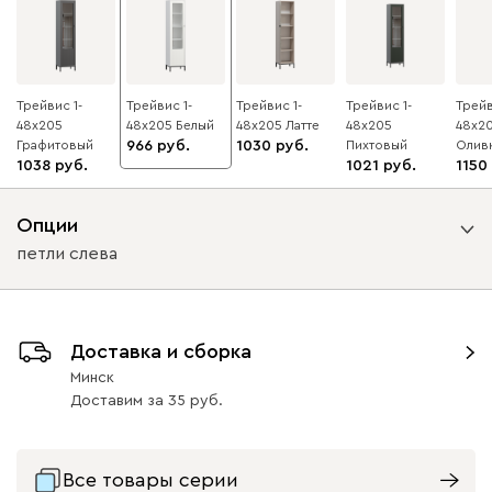
Трейвис 1-
Трейвис 1-
Трейвис 1-
Трейвис 1-
Трейв
48x205
48x205 Белый
48x205 Латте
48x205
48x2
Графитовый
966
1030
Пихтовый
Олив
1038
1021
1150
Опции
петли слева
Вариант исполнения
Доставка и сборка
петли слева
петли справа
Минск
Доставим
за
35
Все товары серии