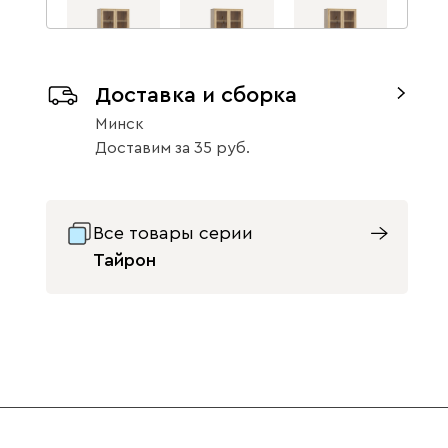
Доставка и сборка
Тайрон 2-
Тайрон 2-
Тайрон 2-
Минск
92x200 Гепард
92x200
92x200 Лилия
1453
Монстера ​
1453
Доставим
за
35
1453
Все товары серии
Тайрон
Тайрон 2-
Тайрон 2-
Тайрон 2-
92x200
92x200
92x200 Флори ​
Сальвия
Амстердам ​
1453
1453
1453