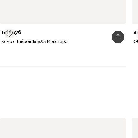
1819
8
Комод Тайрон 165x93 Монстера ​
О