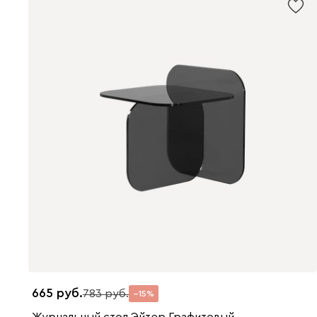
665
783
15