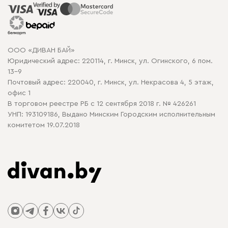
Распродажа мебели
Рассрочка и кредит
Гарантия
Карта сайта
Договор оферты
ООО «ДИВАН БАЙ»
Политика конфиденциальности
Юридический адрес: 220114, г. Минск, ул. Огинского, 6 пом.
Политика в отношении обработки cookie
13-9
Почтовый адрес: 220040, г. Минск, ул. Некрасова 4, 5 этаж,
офис 1
В торговом реестре РБ с 12 сентября 2018 г. № 426261
УНП: 193109186, Выдано Минским Городским исполнительным
комитетом 19.07.2018