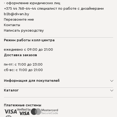
- оформление юридических лиц
+375 44 768-64-44 специалист по работе с дизайнерами
b2b@divan.by
Перезвоните мне
Контакты
Написать руководству
Режим работы колл-центра
ежедневно с 09:00 до 21:00
Доставка заказов
пн-пт: с 11:00 до 23:00
сб-вс: с 11:00 до 21:00
Информация для покупателей
О компании
Каталог
Шоурумы
Мягкая мебель
Доставка и сборка
Корпусная мебель
Платежные системы
Способы оплаты
Распродажа мебели
Рассрочка и кредит