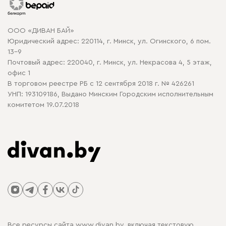
Гарантия
Карта сайта
Договор оферты
ООО «ДИВАН БАЙ»
Политика конфиденциальности
Юридический адрес: 220114, г. Минск, ул. Огинского, 6 пом.
Политика в отношении обработки cookie
13-9
Почтовый адрес: 220040, г. Минск, ул. Некрасова 4, 5 этаж,
офис 1
В торговом реестре РБ с 12 сентября 2018 г. № 426261
УНП: 193109186, Выдано Минским Городским исполнительным
комитетом 19.07.2018
Все ресурсы сайта www.divan.by, включая текстовую,