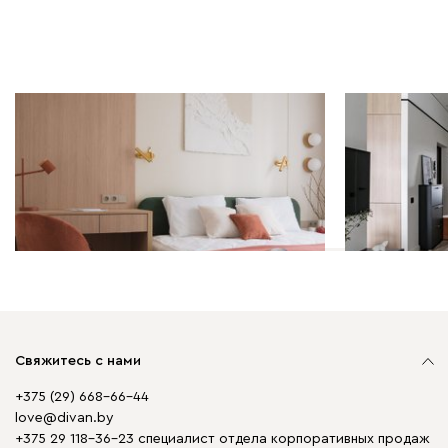
Дизайн-проекты | 19.03.2026
Дизайн-проек
Однокомнатная квартира 37
Современны
кв.м: пастельная палитра и
кв.м с инт
много хранения
зонирован
Свяжитесь с нами
+375 (29) 668-66-44
love@divan.by
+375 29 118-36-23 специалист отдела корпоративных продаж