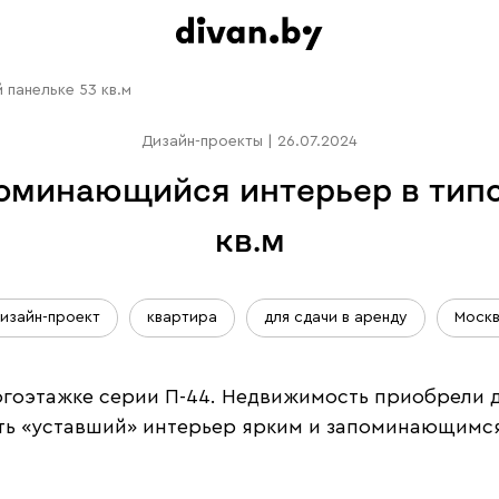
панельке 53 кв.м
Дизайн-проекты
|
26.07.2024
минающийся интерьер в типо
кв.м
изайн-проект
квартира
для сдачи в аренду
Моск
гоэтажке серии П-44. Недвижимость приобрели дл
лать «уставший» интерьер ярким и запоминающимс