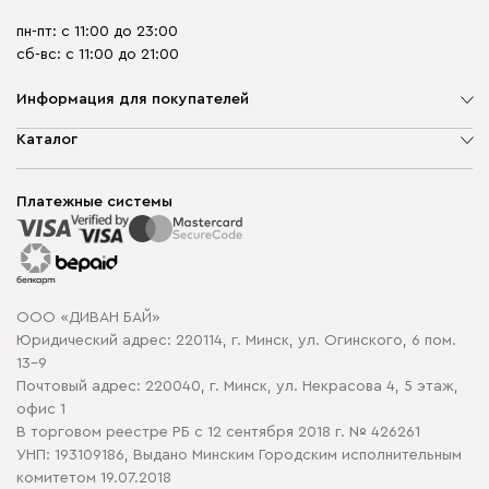
пн-пт: с 11:00 до 23:00
сб-вс: с 11:00 до 21:00
Информация для покупателей
О компании
Каталог
Шоурумы
Мягкая мебель
Доставка и сборка
Корпусная мебель
Платежные системы
Способы оплаты
Распродажа мебели
Рассрочка и кредит
Гарантия
Карта сайта
Договор оферты
ООО «ДИВАН БАЙ»
Политика конфиденциальности
Юридический адрес: 220114, г. Минск, ул. Огинского, 6 пом.
Политика в отношении обработки cookie
13-9
Почтовый адрес: 220040, г. Минск, ул. Некрасова 4, 5 этаж,
офис 1
В торговом реестре РБ с 12 сентября 2018 г. № 426261
УНП: 193109186, Выдано Минским Городским исполнительным
комитетом 19.07.2018