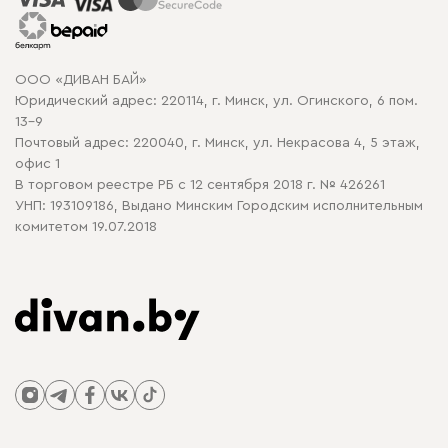
Рассрочка и кредит
Гарантия
Карта сайта
Договор оферты
ООО «ДИВАН БАЙ»
Политика конфиденциальности
Юридический адрес: 220114, г. Минск, ул. Огинского, 6 пом.
Политика в отношении обработки cookie
13-9
Почтовый адрес: 220040, г. Минск, ул. Некрасова 4, 5 этаж,
офис 1
В торговом реестре РБ с 12 сентября 2018 г. № 426261
УНП: 193109186, Выдано Минским Городским исполнительным
комитетом 19.07.2018