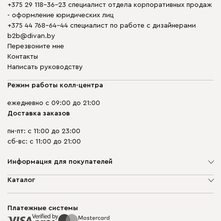
+375 29 118-36-23 специалист отдела корпоративных продаж
- оформление юридических лиц
+375 44 768-64-44 специалист по работе с дизайнерами
b2b@divan.by
Перезвоните мне
Контакты
Написать руководству
Режим работы колл-центра
ежедневно с 09:00 до 21:00
Доставка заказов
пн-пт: с 11:00 до 23:00
сб-вс: с 11:00 до 21:00
Информация для покупателей
О компании
Каталог
Шоурумы
Мягкая мебель
Доставка и сборка
Корпусная мебель
Платежные системы
Способы оплаты
Распродажа мебели