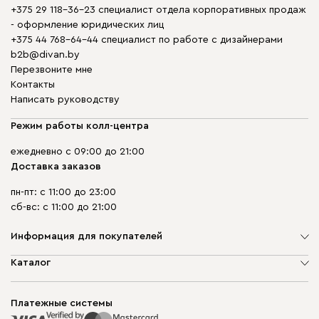
+375 29 118-36-23 специалист отдела корпоративных продаж
- оформление юридических лиц
+375 44 768-64-44 специалист по работе с дизайнерами
b2b@divan.by
Перезвоните мне
Контакты
Написать руководству
Режим работы колл-центра
ежедневно с 09:00 до 21:00
Доставка заказов
пн-пт: с 11:00 до 23:00
сб-вс: с 11:00 до 21:00
Информация для покупателей
О компании
Каталог
Шоурумы
Мягкая мебель
Доставка и сборка
Корпусная мебель
Платежные системы
Способы оплаты
Распродажа мебели