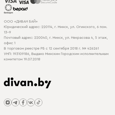
Рассрочка и кредит
Гарантия
Карта сайта
Договор оферты
ООО «ДИВАН БАЙ»
Политика конфиденциальности
Юридический адрес: 220114, г. Минск, ул. Огинского, 6 пом.
Политика в отношении обработки cookie
13-9
Почтовый адрес: 220040, г. Минск, ул. Некрасова 4, 5 этаж,
офис 1
В торговом реестре РБ с 12 сентября 2018 г. № 426261
УНП: 193109186, Выдано Минским Городским исполнительным
комитетом 19.07.2018