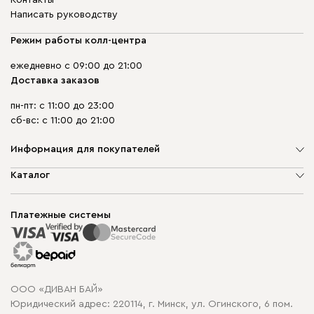
Контакты
Написать руководству
Режим работы колл-центра
ежедневно с 09:00 до 21:00
Доставка заказов
пн-пт: с 11:00 до 23:00
сб-вс: с 11:00 до 21:00
Информация для покупателей
О компании
Каталог
Шоурумы
Мягкая мебель
Доставка и сборка
Корпусная мебель
Платежные системы
Способы оплаты
Распродажа мебели
Рассрочка и кредит
Гарантия
Карта сайта
Договор оферты
ООО «ДИВАН БАЙ»
Политика конфиденциальности
Юридический адрес: 220114, г. Минск, ул. Огинского, 6 пом.
Политика в отношении обработки cookie