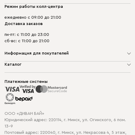
Режим работы колл-центра
ежедневно с 09:00 до 21:00
Доставка заказов
пн-пт: с 11:00 до 23:00
сб-вс: с 11:00 до 21:00
Информация для покупателей
О компании
Каталог
Шоурумы
Мягкая мебель
Доставка и сборка
Корпусная мебель
Платежные системы
Способы оплаты
Распродажа мебели
Рассрочка и кредит
Гарантия
Карта сайта
Договор оферты
ООО «ДИВАН БАЙ»
Политика конфиденциальности
Юридический адрес: 220114, г. Минск, ул. Огинского, 6 пом.
Политика в отношении обработки cookie
13-9
Почтовый адрес: 220040, г. Минск, ул. Некрасова 4, 5 этаж,