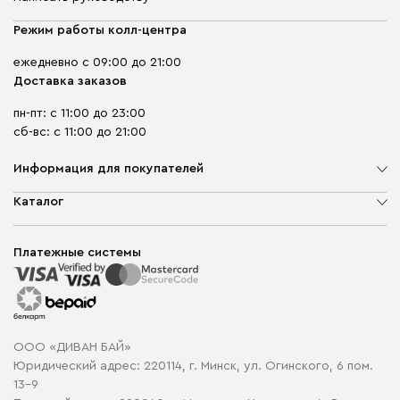
Режим работы колл-центра
ежедневно с 09:00 до 21:00
Доставка заказов
пн-пт: с 11:00 до 23:00
сб-вс: с 11:00 до 21:00
Информация для покупателей
О компании
Каталог
Шоурумы
Мягкая мебель
Доставка и сборка
Корпусная мебель
Платежные системы
Способы оплаты
Распродажа мебели
Рассрочка и кредит
Гарантия
Карта сайта
Договор оферты
ООО «ДИВАН БАЙ»
Политика конфиденциальности
Юридический адрес: 220114, г. Минск, ул. Огинского, 6 пом.
Политика в отношении обработки cookie
13-9