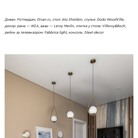
Диван: Роттердам, Divan.ru, стол: Aks Sheldon, стулья: Dodo WoodVille,
декор: рама — IKEA, вазы — Leroy Merlin, плитка у стола: Villeroy&Boch,
рейки за телевизором: Fabbrica light, консоль: Steel-decor