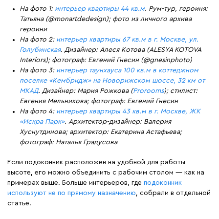
На фото 1:
интерьер квартиры 44 кв.м
. Рум-тур, героиня:
Татьяна (@monartdedesign); фото из личного архива
героини
На фото 2:
интерьер квартиры 67 кв.м в г. Москве, ул.
Голубинская
. Дизайнер: Алеся Котова (ALESYA KOTOVA
Interiors); фотограф: Евгений Гнесин (@gnesinphoto)
На фото 3:
интерьер таунхауса 100 кв.м в коттеджном
поселке «Кембридж» на Новорижском шоссе, 32 км от
МКАД
. Дизайнер: Мария Рожкова (
Prorooms
); стилист:
Евгения Мельникова; фотограф: Евгений Гнесин
На фото 4:
интерьер квартиры 43 кв.м в г. Москве, ЖК
«Искра Парк»
. Архитектор-дизайнер: Валерия
Хуснутдинова; архитектор: Екатерина Астафьева;
фотограф: Наталья Градусова
Если подоконник расположен на удобной для работы
высоте, его можно объединить с рабочим столом — как на
примерах выше. Больше интерьеров, где
подоконник
используют не по прямому назначению
, собрали в отдельной
статье.