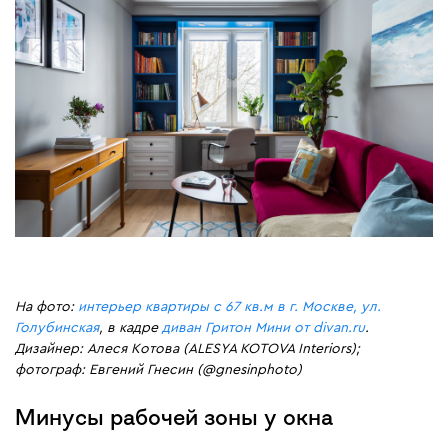
На фото:
интерьер квартиры с 67 кв.м в г. Москве, ул.
Голубинская
, в кадре
диван Гритон Мини от divan.ru
.
Дизайнер: Алеся Котова (ALESYA KOTOVA Interiors);
фотограф: Евгений Гнесин (@gnesinphoto)
Минусы рабочей зоны у окна