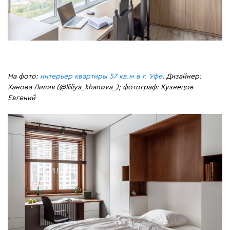
На фото:
интерьер квартиры 57 кв.м в г. Уфе
. Дизайнер:
Ханова Лилия (@lliliya_khanova_); фотограф: Кузнецов
Евгений