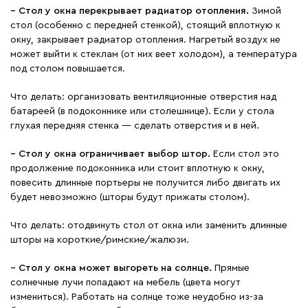
−
Стол у окна перекрывает радиатор отопления.
Зимой
стол (особенно с передней стенкой), стоящий вплотную к
окну, закрывает радиатор отопления. Нагретый воздух не
может выйти к стеклам (от них веет холодом), а температура
под столом повышается.
Что делать:
организовать вентиляционные отверстия над
батареей (в подоконнике или столешнице). Если у стола
глухая передняя стенка — сделать отверстия и в ней.
−
Стол у окна ограничивает выбор штор.
Если стол это
продолжение подоконника или стоит вплотную к окну,
повесить длинные портьеры не получится либо двигать их
будет невозможно (шторы будут прижаты столом).
Что делать: отодвинуть стол от окна или заменить длинные
шторы на короткие/римские/жалюзи.
−
Стол у окна может выгореть на солнце.
Прямые
солнечные лучи попадают на мебель (цвета могут
измениться). Работать на солнце тоже неудобно из-за