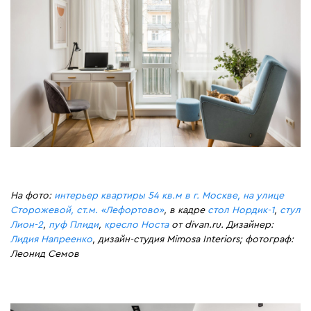
На фото:
интерьер квартиры 54 кв.м в г. Москве, на улице
Сторожевой, ст.м. «Лефортово»
, в кадре
стол Нордик-1
,
стул
Лион-2
,
пуф Плиди
,
кресло Носта
от divan.ru. Дизайнер:
Лидия Напреенко
, дизайн-студия Mimosa Interiors; фотограф:
Леонид Семов