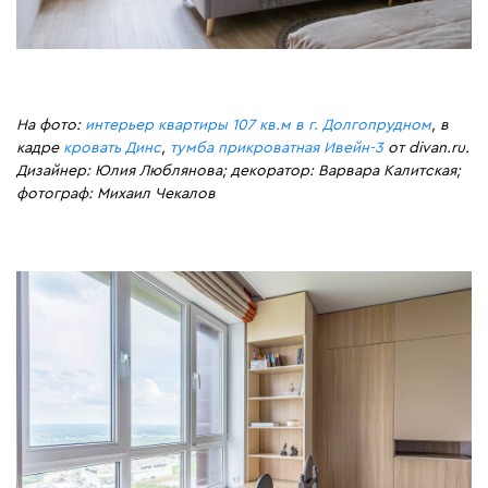
На фото:
интерьер квартиры 107 кв.м в г. Долгопрудном
, в
кадре
кровать Динс
,
тумба прикроватная Ивейн-3
от divan.ru.
Дизайнер: Юлия Люблянова; декоратор: Варвара Калитская;
фотограф: Михаил Чекалов