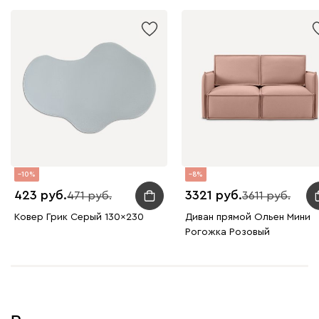
10
8
423
3321
471
3611
Ковер Грик Серый 130x230
Диван прямой Ольен Мини
Рогожка Розовый