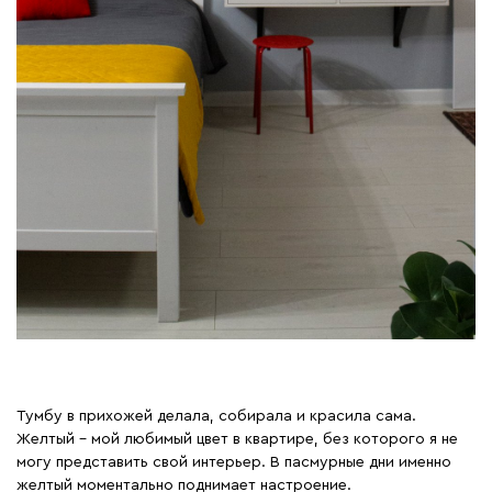
💸 На фото диван заказан из
Москвы компании
@official_divan.ru -потрясающий,
не пожалела что заплатила за
доставку и подождала 2 неделе.
Большой, удобной,
потрясающего цвета,
раскладывается в двуспальную
кровать, есть короб для белья ,и
несомненно понравился нашей
Зарине🤣ножки из светлого бука,
цвет горчичный. В общем
диваном я довольна как 🐘 Декор
так же ездила покупать в Москву
Тумбу в прихожей делала, собирала и красила сама.
Желтый – мой любимый цвет в квартире, без которого я не
в @ikea_rus по приятной цене.
могу представить свой интерьер. В пасмурные дни именно
Даже шторы (следует отметить
желтый моментально поднимает настроение.