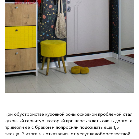
#scandinaviandesign #ikeahome
#ikea #lovedog #sweethome
#бигльэтосчастье
#ремонтсвоимируками
#ремонтквартиры
#ремонтворонеж
#ремонтмосква #designinterior
#designboom
При обустройстве кухонной зоны основной проблемой стал
кухонный гарнитур, который пришлось ждать очень долго, а
привезли ее с браком и попросили подождать еще 1,5
месяца. В итоге мы отказались от услуг недобросовестной