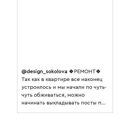
@design_sokolova
🍀РЕМОНТ🍀
Так как в квартире все наконец
устроилось и мы начали по чуть-
чуть обживаться, можно
начинать выкладывать посты про
свой ремонт😌 Все будет по
хэштегу #лисьянорана19этаже 🦊
Буду писать очень много чего