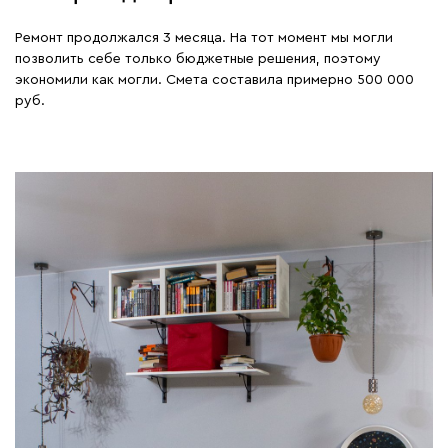
всегда мечтала жить в центре-
Ремонт продолжался 3 месяца. На тот момент мы могли
все в пешей доступности, при
позволить себе только бюджетные решения, поэтому
необходимости можно доехать
экономили как могли. Смета составила примерно 500 000
куда угодно. 🚗 Причём
руб.
территория, на которой стоит
дом, полностью огорожена и
охраняется. Так сказать тихий
оазис в центре 🌞 ✔️одна мечта
сбылась 🙏🏻 #voronezh