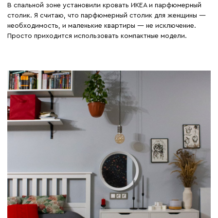
В спальной зоне установили кровать ИКЕА и парфюмерный
интересного-про материалы,
столик. Я считаю, что парфюмерный столик для женщины —
которые использовались в
необходимость, и маленькие квартиры — не исключение.
ремонте, про компании и
Просто приходится использовать компактные модели.
мастеров, к которым стоит
обращаться ⚒ и которых стоит
гнать в шею, про кухонные
компании ( для них наверное
вообще придётся писать около 3
постов, жуть что у нас в
Воронеже творится с
кухнями)....отдельно буду писать
про декор🎏, санузел🛁, что
обязательно нужно сделать в
студии🛋, а чего следует
избегать при ремонте ...и
конечно же на что стоит
потратить деньги и не экономить