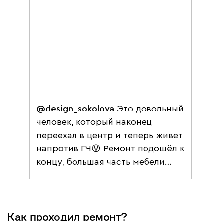
@design_sokolova
Это довольный
человек, который наконец
переехал в центр и теперь живет
напротив ГЧ😝 Ремонт подошёл к
концу, большая часть мебели
стоит уже на своих местах,
собака привыкает к виду из окна
на 19 этаже (теперь ее любимое
место у витражного окна🏙) Я
Как проходил ремонт?