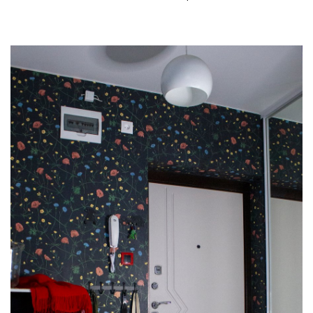
что они очень плотные, но
приятные не ощупь. Свет не
пропускают) куплены в ИКЕА.
Пледик красного цвета, чтобы
согреваться зимой в морозы,
побольше подушек для собаки,
надо же кому то по ним
топтаться😂 и коврик...просто
потому что мне понравился🤷🏼‍♀️
П. С. Кухню нам до сих пор не
поставили #voronezh #moscow
#ремонтквартир
#дизайнинтерьера
#дизайнквартиры
#скандинавскийстиль
#скандинавскийинтерьер
#scandihome #scandinavianstyle