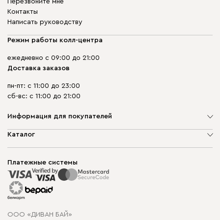
Перезвоните мне
Контакты
Написать руководству
Режим работы колл-центра
ежедневно с 09:00 до 21:00
Доставка заказов
пн-пт: с 11:00 до 23:00
сб-вс: с 11:00 до 21:00
Информация для покупателей
О компании
Каталог
Шоурумы
Мягкая мебель
Доставка и сборка
Корпусная мебель
Платежные системы
Способы оплаты
Распродажа мебели
Рассрочка и кредит
Гарантия
Карта сайта
Договор оферты
ООО «ДИВАН БАЙ»
Политика конфиденциальности