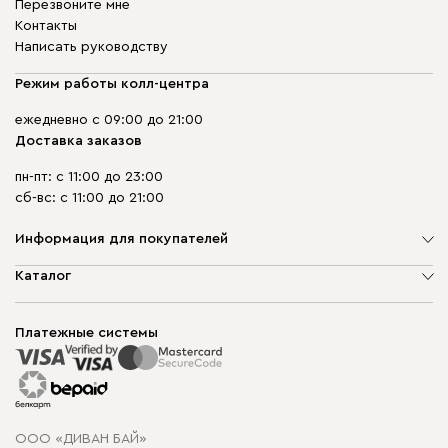
Перезвоните мне
Контакты
Написать руководству
Режим работы колл-центра
ежедневно с 09:00 до 21:00
Доставка заказов
пн-пт: с 11:00 до 23:00
сб-вс: с 11:00 до 21:00
Информация для покупателей
О компании
Каталог
Шоурумы
Мягкая мебель
Доставка и сборка
Корпусная мебель
Платежные системы
Способы оплаты
Распродажа мебели
Рассрочка и кредит
Гарантия
Карта сайта
Договор оферты
ООО «ДИВАН БАЙ»
Политика конфиденциальности