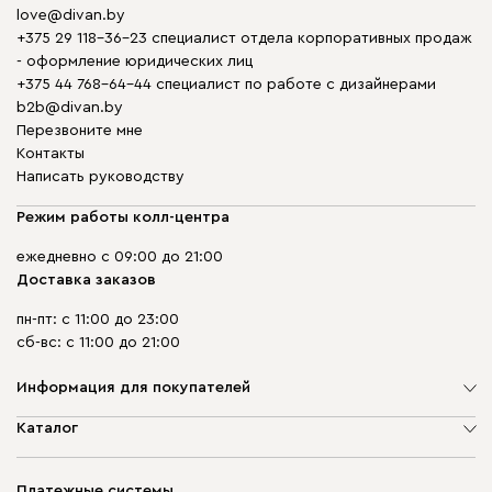
love@divan.by
+375 29 118-36-23 специалист отдела корпоративных продаж
- оформление юридических лиц
+375 44 768-64-44 специалист по работе с дизайнерами
b2b@divan.by
Перезвоните мне
Контакты
Написать руководству
Режим работы колл-центра
ежедневно с 09:00 до 21:00
Доставка заказов
пн-пт: с 11:00 до 23:00
сб-вс: с 11:00 до 21:00
Информация для покупателей
О компании
Каталог
Шоурумы
Мягкая мебель
Доставка и сборка
Корпусная мебель
Платежные системы