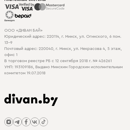
Способы оплаты
Распродажа мебели
Рассрочка и кредит
Гарантия
Карта сайта
Договор оферты
ООО «ДИВАН БАЙ»
Политика конфиденциальности
Юридический адрес: 220114, г. Минск, ул. Огинского, 6 пом.
Политика в отношении обработки cookie
13-9
Почтовый адрес: 220040, г. Минск, ул. Некрасова 4, 5 этаж,
офис 1
В торговом реестре РБ с 12 сентября 2018 г. № 426261
УНП: 193109186, Выдано Минским Городским исполнительным
комитетом 19.07.2018