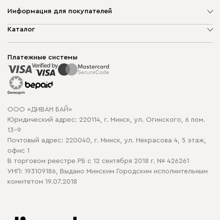
Информация для покупателей
О компании
Каталог
Шоурумы
Мягкая мебель
Доставка и сборка
Корпусная мебель
Платежные системы
Способы оплаты
Распродажа мебели
Рассрочка и кредит
Гарантия
Карта сайта
Договор оферты
ООО «ДИВАН БАЙ»
Политика конфиденциальности
Юридический адрес: 220114, г. Минск, ул. Огинского, 6 пом.
Политика в отношении обработки cookie
13-9
Почтовый адрес: 220040, г. Минск, ул. Некрасова 4, 5 этаж,
офис 1
В торговом реестре РБ с 12 сентября 2018 г. № 426261
УНП: 193109186, Выдано Минским Городским исполнительным
комитетом 19.07.2018