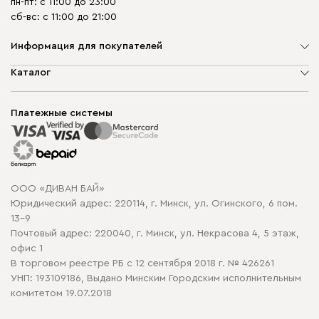
пн-пт: с 11:00 до 23:00
сб-вс: с 11:00 до 21:00
Информация для покупателей
О компании
Каталог
Шоурумы
Мягкая мебель
Доставка и сборка
Корпусная мебель
Платежные системы
Способы оплаты
Распродажа мебели
Рассрочка и кредит
Гарантия
Карта сайта
Договор оферты
ООО «ДИВАН БАЙ»
Политика конфиденциальности
Юридический адрес: 220114, г. Минск, ул. Огинского, 6 пом.
Политика в отношении обработки cookie
13-9
Почтовый адрес: 220040, г. Минск, ул. Некрасова 4, 5 этаж,
офис 1
В торговом реестре РБ с 12 сентября 2018 г. № 426261
УНП: 193109186, Выдано Минским Городским исполнительным
комитетом 19.07.2018