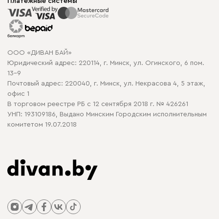
Корпусная мебель
Платежные системы
Способы оплаты
Распродажа мебели
Рассрочка и кредит
Гарантия
Карта сайта
Договор оферты
ООО «ДИВАН БАЙ»
Политика конфиденциальности
Юридический адрес: 220114, г. Минск, ул. Огинского, 6 пом.
Политика в отношении обработки cookie
13-9
Почтовый адрес: 220040, г. Минск, ул. Некрасова 4, 5 этаж,
офис 1
В торговом реестре РБ с 12 сентября 2018 г. № 426261
УНП: 193109186, Выдано Минским Городским исполнительным
комитетом 19.07.2018