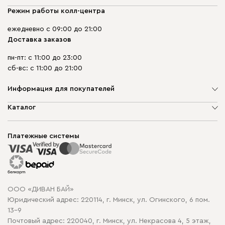
Режим работы колл-центра
ежедневно с 09:00 до 21:00
Доставка заказов
пн-пт: с 11:00 до 23:00
сб-вс: с 11:00 до 21:00
Информация для покупателей
О компании
Каталог
Шоурумы
Мягкая мебель
Доставка и сборка
Корпусная мебель
Платежные системы
Способы оплаты
Распродажа мебели
Рассрочка и кредит
Гарантия
Карта сайта
Договор оферты
ООО «ДИВАН БАЙ»
Политика конфиденциальности
Юридический адрес: 220114, г. Минск, ул. Огинского, 6 пом.
Политика в отношении обработки cookie
13-9
Почтовый адрес: 220040, г. Минск, ул. Некрасова 4, 5 этаж,