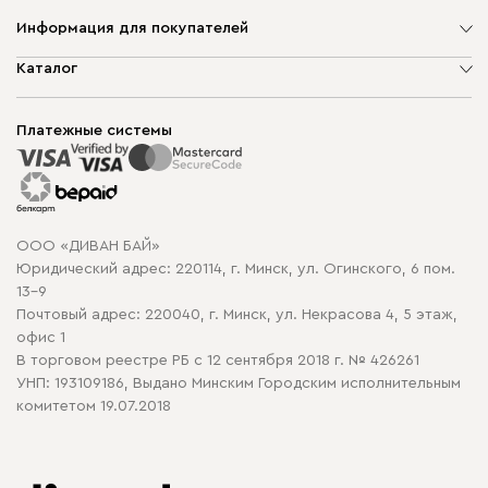
Информация для покупателей
О компании
Каталог
Шоурумы
Мягкая мебель
Доставка и сборка
Корпусная мебель
Платежные системы
Способы оплаты
Распродажа мебели
Рассрочка и кредит
Гарантия
Карта сайта
Договор оферты
ООО «ДИВАН БАЙ»
Политика конфиденциальности
Юридический адрес: 220114, г. Минск, ул. Огинского, 6 пом.
Политика в отношении обработки cookie
13-9
Почтовый адрес: 220040, г. Минск, ул. Некрасова 4, 5 этаж,
офис 1
В торговом реестре РБ с 12 сентября 2018 г. № 426261
УНП: 193109186, Выдано Минским Городским исполнительным
комитетом 19.07.2018