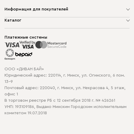
Информация для покупателей
О компании
Каталог
Шоурумы
Мягкая мебель
Доставка и сборка
Корпусная мебель
Платежные системы
Способы оплаты
Распродажа мебели
Рассрочка и кредит
Гарантия
Карта сайта
Договор оферты
ООО «ДИВАН БАЙ»
Политика конфиденциальности
Юридический адрес: 220114, г. Минск, ул. Огинского, 6 пом.
Политика в отношении обработки cookie
13-9
Почтовый адрес: 220040, г. Минск, ул. Некрасова 4, 5 этаж,
офис 1
В торговом реестре РБ с 12 сентября 2018 г. № 426261
УНП: 193109186, Выдано Минским Городским исполнительным
комитетом 19.07.2018