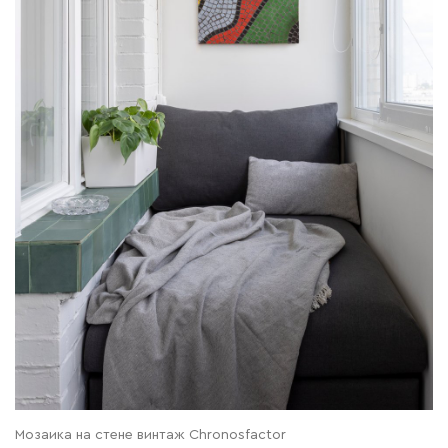
Мозаика на стене винтаж Сhronosfactor