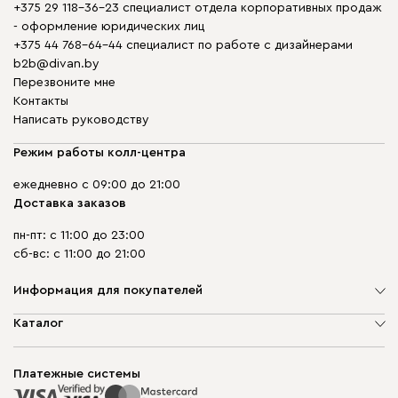
+375 29 118-36-23 специалист отдела корпоративных продаж
- оформление юридических лиц
+375 44 768-64-44 специалист по работе с дизайнерами
b2b@divan.by
Перезвоните мне
Контакты
Написать руководству
Режим работы колл-центра
ежедневно с 09:00 до 21:00
Доставка заказов
пн-пт: с 11:00 до 23:00
сб-вс: с 11:00 до 21:00
Информация для покупателей
О компании
Каталог
Шоурумы
Мягкая мебель
Доставка и сборка
Корпусная мебель
Платежные системы
Способы оплаты
Распродажа мебели
Рассрочка и кредит