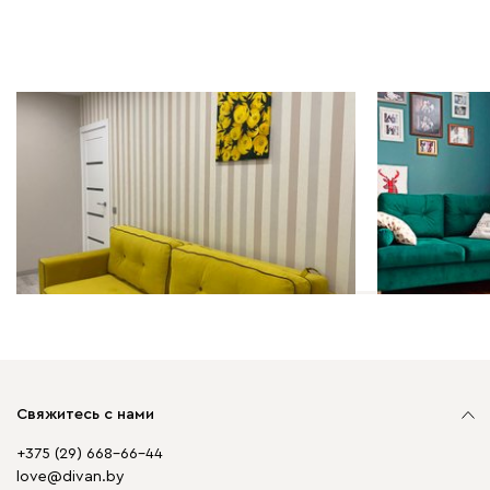
Рум-тур по дому | 06.05.2022
Рум-тур по д
«Дом — лучшее место на
Я так живу:
свете»: минималистичный
для семьи 
интерьер квартиры с яркими
акцентами
Свяжитесь с нами
+375 (29) 668-66-44
love@divan.by