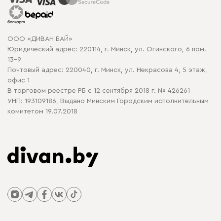
Гарантия
Карта сайта
Договор оферты
ООО «ДИВАН БАЙ»
Политика конфиденциальности
Юридический адрес: 220114, г. Минск, ул. Огинского, 6 пом.
Политика в отношении обработки cookie
13-9
Почтовый адрес: 220040, г. Минск, ул. Некрасова 4, 5 этаж,
офис 1
В торговом реестре РБ с 12 сентября 2018 г. № 426261
УНП: 193109186, Выдано Минским Городским исполнительным
комитетом 19.07.2018