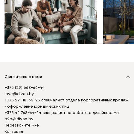
Три этажа счастья: как
Зонировани
обустроили каждый
в ландшафт
сантиметр большого дома
красиво зо
территори
Свяжитесь с нами
+375 (29) 668-66-44
love@divan.by
+375 29 118-36-23 специалист отдела корпоративных продаж
- оформление юридических лиц
+375 44 768-64-44 специалист по работе с дизайнерами
b2b@divan.by
Перезвоните мне
Контакты