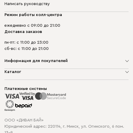
Написать руководству
Режим работы колл-центра
ежедневно с 09:00 до 21:00
Доставка заказов
пн-пт: с 11:00 до 23:00
сб-вс: с 11:00 до 21:00
Информация для покупателей
О компании
Каталог
Шоурумы
Мягкая мебель
Доставка и сборка
Корпусная мебель
Платежные системы
Способы оплаты
Распродажа мебели
Рассрочка и кредит
Гарантия
Карта сайта
Договор оферты
ООО «ДИВАН БАЙ»
Политика конфиденциальности
Юридический адрес: 220114, г. Минск, ул. Огинского, 6 пом.
Политика в отношении обработки cookie
13-9