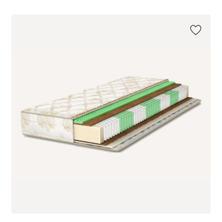
200 x 120
200 x 80
200 x 90
200 x 140
200 x 160
200 x 180
200 x 200