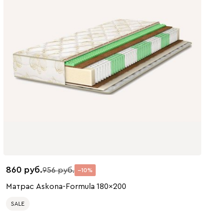
860
956
10
Матрас Askona-Formula 180x200
SALE