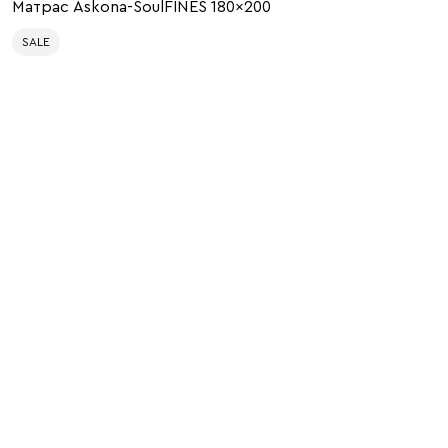
Матрас Askona-SoulFINES 180x200
SALE
200 x 180
200 x 80
200 x 90
200 x 120
200 x 140
200 x 160
200 x 200