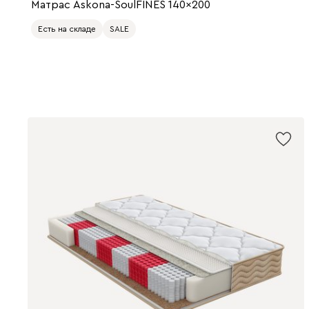
Матрас Askona-SoulFINES 140x200
Есть на складе
SALE
200 x 140
200 x 80
200 x 90
200 x 120
200 x 160
200 x 180
200 x 200