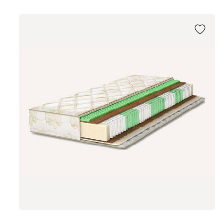
200 x 90
200 x 80
200 x 120
200 x 140
200 x 160
200 x 180
200 x 200