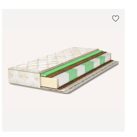
200 x 180
200 x 80
200 x 90
200 x 120
200 x 140
200 x 160
200 x 200