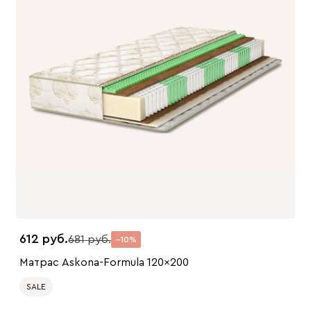
612
681
10
Матрас Askona-Formula 120x200
SALE