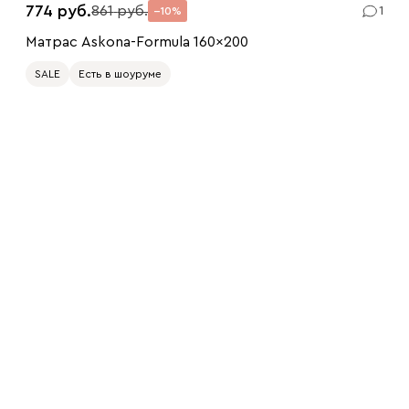
774
861
1
10
Матрас Askona-Formula 160x200
SALE
Есть в шоуруме
200 x 160
200 x 80
200 x 90
200 x 120
200 x 140
200 x 180
200 x 200