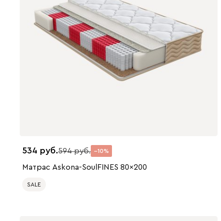
534
594
10
Матрас Askona-SoulFINES 80x200
SALE
200 x 80
200 x 90
200 x 120
200 x 140
200 x 160
200 x 180
200 x 200