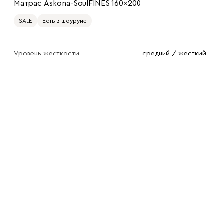
Матрас Askona-SoulFINES 160x200
SALE
Есть в шоуруме
Уровень жесткости
средний / жесткий
200 x 160
200 x 80
200 x 90
200 x 120
200 x 140
200 x 180
200 x 200