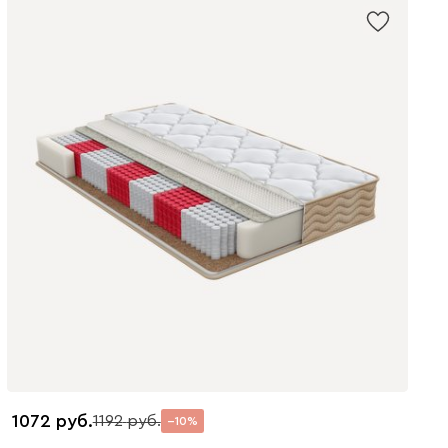
1072
1192
10