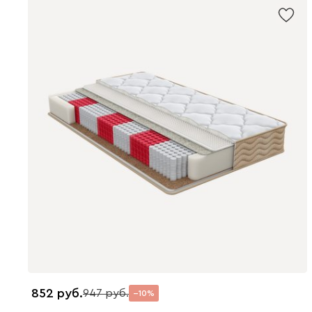
852
947
10