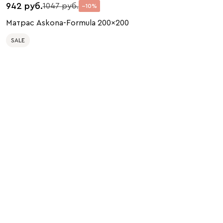
942
1047
10
Матрас Askona-Formula 200x200
SALE
200 x 200
200 x 80
200 x 90
200 x 120
200 x 140
200 x 160
200 x 180