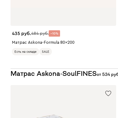
435
484
10
Матрас Askona-Formula 80x200
Есть на складе
SALE
200 x 80
200 x 90
200 x 120
200 x 140
200 x 160
200 x 180
200 x 200
Матрас Askona-SoulFINES
от
534