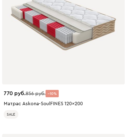
770
856
10
Матрас Askona-SoulFINES 120x200
SALE
200 x 120
200 x 80
200 x 90
200 x 140
200 x 160
200 x 180
200 x 200