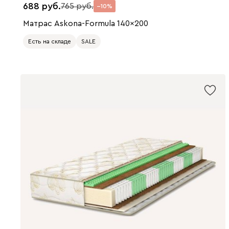
688
765
10
Матрас Askona-Formula 140x200
Есть на складе
SALE
200 x 140
200 x 80
200 x 90
200 x 120
200 x 160
200 x 180
200 x 200