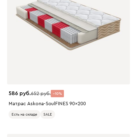
586
652
10
Матрас Askona-SoulFINES 90x200
Есть на складе
SALE
200 x 90
200 x 80
200 x 120
200 x 140
200 x 160
200 x 180
200 x 200