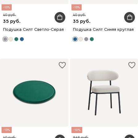
13
13
40
40
35
35
Подушка Силт Светло-Серая круглая
Подушка Силт Синяя круглая
13
10
40
868