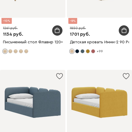
10
8
1261
1850
1134
1701
Письменный стол Флавир 120x60 Рогожка Бежевый
Детская кровать Имми-2 90 Р
+99