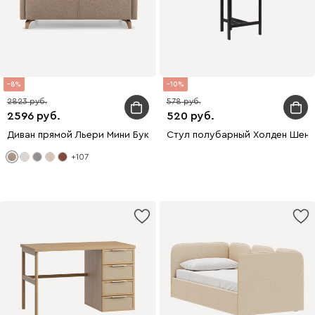
8
10
2823
578
2596
520
Диван прямой Льери Мини Букле Бежевый
Стул полубарный Холден Шен
+107