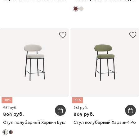
10
10
961
961
864
864
Стул полубарный Харвин Букле Молочный/Черный
Стул полубарный Харвин-1 Ро