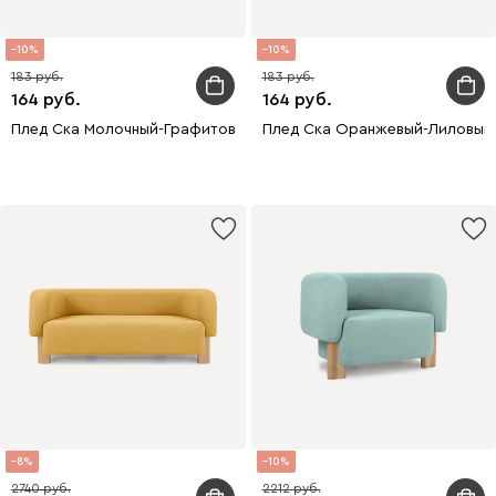
10
10
183
183
164
164
Плед Ска Молочный-Графитовый 150x200
Плед Ска Оранжевый-Лиловый
8
10
2740
2212