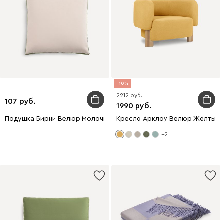
10
2212
107
1990
Подушка Бирни Велюр Молочный-Оливковый 45x45
Кресло Арклоу Велюр Жёлтый
+2