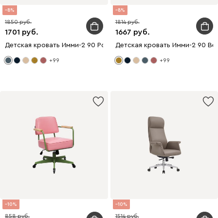
8
8
1850
1814
1701
1667
Детская кровать Имми-2 90 Рогожка Синий
Детская кровать Имми-2 90 Ве
+99
+99
10
10
858
1514