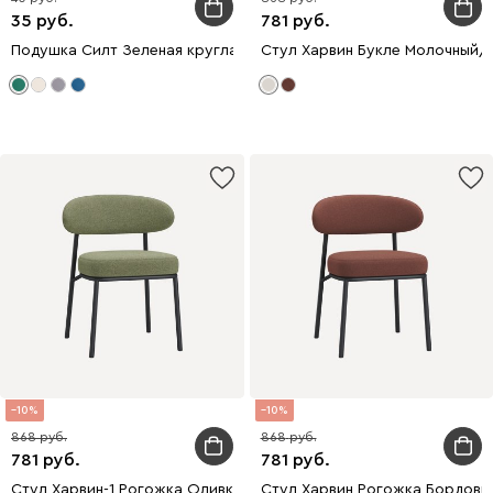
35
781
Подушка Силт Зеленая круглая
Стул Харвин Букле Молочный/
10
10
868
868
781
781
Стул Харвин-1 Рогожка Оливковый/Черный
Стул Харвин Рогожка Бордов