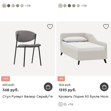
+118
+118
10
8
409
1516
368
1393
Стул Руперт Велюр Серый/Черный
Кровать Лория 90 Букле Моло
+116