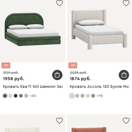
8
8
2129
2038
1958
1874
Кровать Ева-П 160 Шенилл Зеленый
Кровать Ассоль 120 Букле Мол
+85
+98