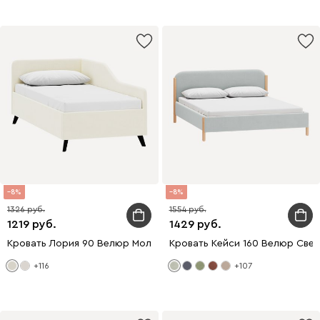
8
8
1326
1554
1219
1429
Кровать Лория 90 Велюр Молочный
Кровать Кейси 160 Велюр Све
+116
+107