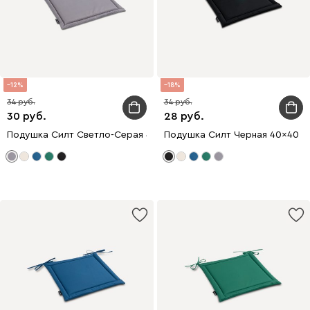
12
18
34
34
30
28
Подушка Силт Светло-Серая 40x40
Подушка Силт Черная 40x40