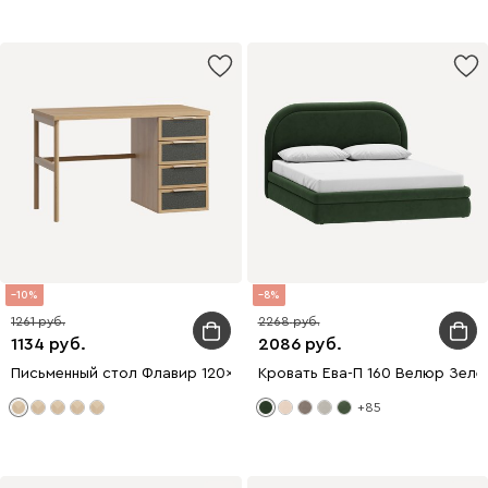
10
8
1261
2268
1134
2086
Письменный стол Флавир 120x60 Рогожка Графитовый
Кровать Ева-П 160 Велюр Зеле
+85