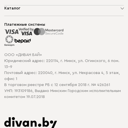
О компании
Каталог
Шоурумы
Мягкая мебель
Доставка и сборка
Корпусная мебель
Платежные системы
Способы оплаты
Распродажа мебели
Рассрочка и кредит
Гарантия
Карта сайта
Договор оферты
ООО «ДИВАН БАЙ»
Политика конфиденциальности
Юридический адрес: 220114, г. Минск, ул. Огинского, 6 пом.
Политика в отношении обработки cookie
13-9
Почтовый адрес: 220040, г. Минск, ул. Некрасова 4, 5 этаж,
офис 1
В торговом реестре РБ с 12 сентября 2018 г. № 426261
УНП: 193109186, Выдано Минским Городским исполнительным
комитетом 19.07.2018