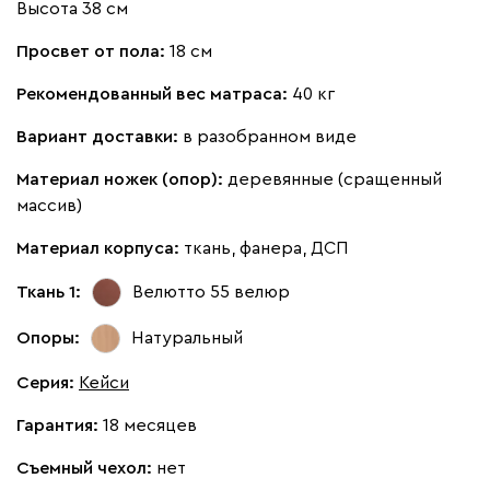
Высота 38 см
Кларинс
1811
Просвет от пола:
18 см
Рекомендованный вес матраса:
40 кг
Вариант доставки:
в разобранном виде
Материал ножек (опор):
деревянные (сращенный
100
130
690
695
792
массив)
Материал корпуса:
ткань, фанера, ДСП
Винтер
1811
Ткань 1:
Велютто 55
велюр
Опоры:
Натуральный
Серия
:
Кейси
Виридис
Клэй
Мустард
Оранж
пион
Гарантия:
18 месяцев
Съемный чехол:
нет
Букле
1993