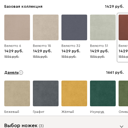
Базовая коллекция
1429
Велютто 6
Велютто 18
Велютто 32
Велютто 51
Велют
1429
1429
1429
1429
1429
1554
1554
1554
1554
1554
8
8
8
8
8
Данель
1661
Бежевый
Графит
Жёлтый
Изумруд
Олив
Выбор ножек
(
3
)