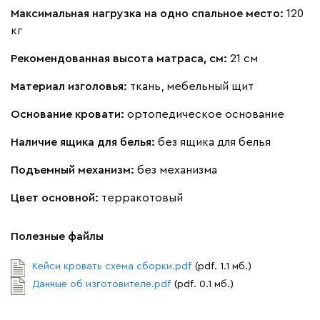
Максимальная нагрузка на одно спальное место:
120
кг
Рекомендованная высота матраса, см:
21 см
Вайт
Латте
Терра
Материал изголовья:
ткань, мебельный щит
Основание кровати:
ортопедическое основание
Альтеа
1993
Наличие ящика для белья:
без ящика для белья
Подъемный механизм:
без механизма
Цвет основной:
терракотовый
Бежевый
Графит
Молочный
Серый
Полезные файлы
Дарте
2174
Кейси кровать схема сборки.pdf
(pdf. 1.1 мб.)
Данные об изготовителе.pdf
(pdf. 0.1 мб.)