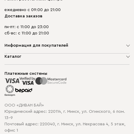
ежедневно с 09:00 до 21:00
Доставка заказов
пн-пт: с 11:00 до 23:00
сб-вс: с 11:00 до 21:00
Информация для покупателей
О компании
Каталог
Шоурумы
Мягкая мебель
Доставка и сборка
Корпусная мебель
Платежные системы
Способы оплаты
Распродажа мебели
Рассрочка и кредит
Гарантия
Карта сайта
Договор оферты
ООО «ДИВАН БАЙ»
Политика конфиденциальности
Юридический адрес: 220114, г. Минск, ул. Огинского, 6 пом.
Политика в отношении обработки cookie
13-9
Почтовый адрес: 220040, г. Минск, ул. Некрасова 4, 5 этаж,
офис 1