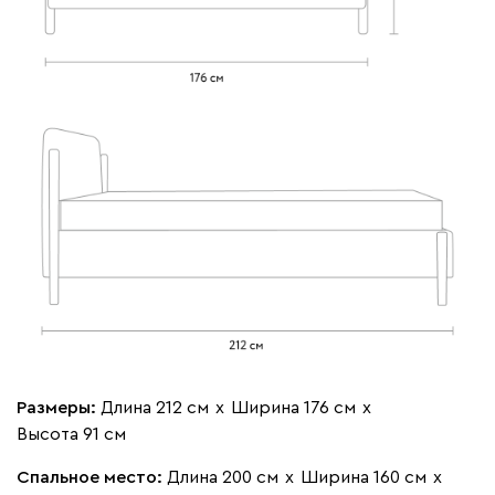
Бежевый
Изумруд
Марсала
Молочный
Мята
Мола
1720
Жёлтый
Песочный
Розовый
Светло-серый
Серы
Ланза
1720
Размеры:
Длина 212 см
х
Ширина 176 см
х
Высота 91 см
Спальное место:
Длина 200 см
х
Ширина 160 см
х
Бежевый
Вишневый
Голубой
Графит
Зеле