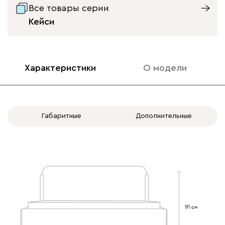
Все товары серии
Кейси
020
120
236
240
310
Характеристики
О модели
Вертикаль
1720
Габаритные
Дополнительные
000
490
795
910
930
Геста
1720