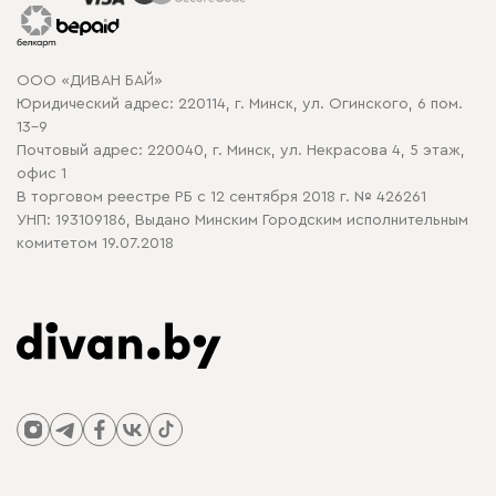
Гарантия
Карта сайта
Договор оферты
ООО «ДИВАН БАЙ»
Политика конфиденциальности
Юридический адрес: 220114, г. Минск, ул. Огинского, 6 пом.
Политика в отношении обработки cookie
13-9
Почтовый адрес: 220040, г. Минск, ул. Некрасова 4, 5 этаж,
офис 1
В торговом реестре РБ с 12 сентября 2018 г. № 426261
УНП: 193109186, Выдано Минским Городским исполнительным
комитетом 19.07.2018