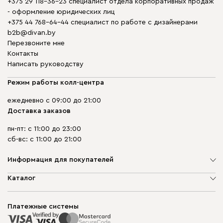
+375 29 118-36-23 специалист отдела корпоративных продаж
- оформление юридических лиц
+375 44 768-64-44 специалист по работе с дизайнерами
b2b@divan.by
Перезвоните мне
Контакты
Написать руководству
Режим работы колл-центра
ежедневно с 09:00 до 21:00
Доставка заказов
пн-пт: с 11:00 до 23:00
сб-вс: с 11:00 до 21:00
Информация для покупателей
О компании
Каталог
Шоурумы
Мягкая мебель
Доставка и сборка
Корпусная мебель
Платежные системы
Способы оплаты
Распродажа мебели
Рассрочка и кредит