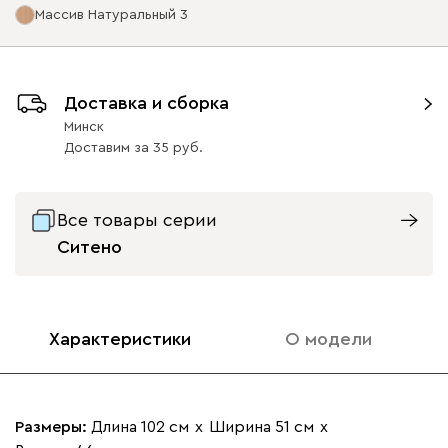
Массив Натуральный 3
Ультра
567
Опоры
Доставка и сборка
Минск
Доставим
за
35
Айвори (Ivory)
Горчичный
Дымчатый
Коралловый
Минт 
(Mustard)
(Smoke)
(Coral)
Все товары серии
Массив Графит 3
Массив
Массив Орех 3
Ситено
Бентори
567
Натуральный 3
19
19
Характеристики
О модели
Бежевый
Графит
Кофе
Олива
Песо
Размеры:
Длина 102 см
х
Ширина 51 см
х
Онли
567