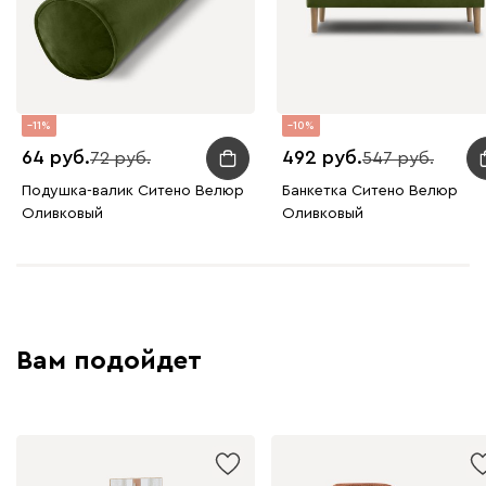
Бежевый
Вишневый
Голубой
Графит
Зеле
Кларинс
664
11
10
64
492
72
547
Подушка-валик Ситено Велюр
Банкетка Ситено Велюр
Оливковый
Оливковый
100
130
690
695
792
Винтер
664
Вам подойдет
Виридис
Клэй
Мустард
Оранж
пион
Букле
726