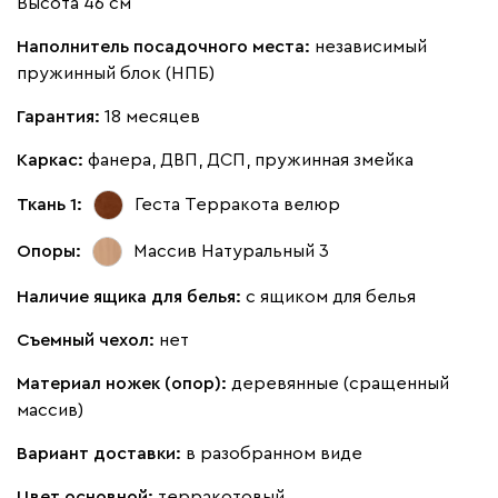
Высота 46 см
Наполнитель посадочного места:
независимый
пружинный блок (НПБ)
Гарантия:
18 месяцев
020
120
236
240
310
Каркас:
фанера, ДВП, ДСП, пружинная змейка
Ткань 1:
Геста Терракота
велюр
Вертикаль
604
Опоры:
Массив Натуральный 3
Наличие ящика для белья:
с ящиком для белья
Съемный чехол:
нет
000
490
795
910
930
Материал ножек (опор):
деревянные (сращенный
массив)
Геста
604
Вариант доставки:
в разобранном виде
Цвет основной:
терракотовый