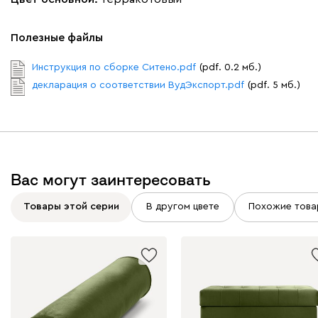
Полезные файлы
Бежевый
Марсала
Молочный
Мята
Розо
Инструкция по сборке Ситено.pdf
(pdf. 0.2 мб.)
декларация о соответствии ВудЭкспорт.pdf
(pdf. 5 мб.)
Мола
604
Вас могут заинтересовать
Жёлтый
Песочный
Розовый
Светло-серый
Серы
Товары этой серии
В другом цвете
Похожие това
Ланза
604