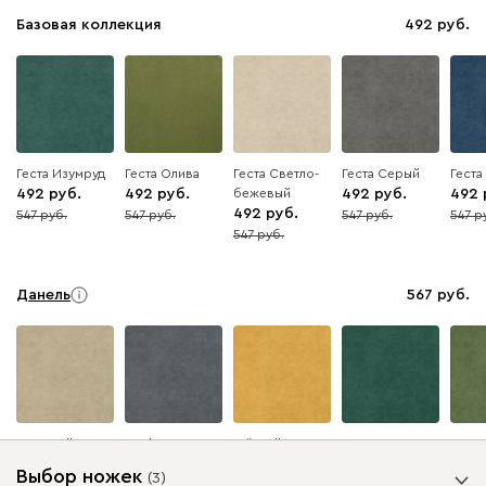
Базовая коллекция
492
Геста Изумруд
Геста Олива
Геста Светло-
Геста Серый
Геста
492
492
бежевый
492
492
492
547
547
547
547
10
10
10
10
547
10
Данель
567
Бежевый
Графит
Жёлтый
Изумруд
Олив
Выбор ножек
(
3
)