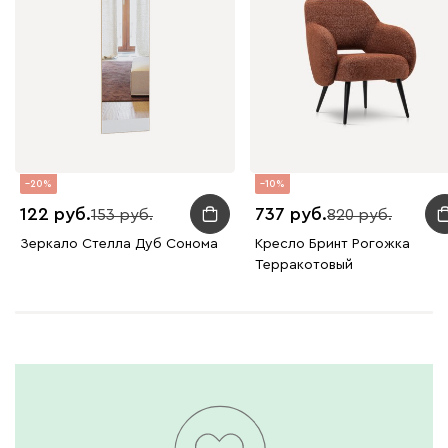
Вайт
Латте
Терра
20
10
Альтеа
726
122
737
153
820
Зеркало Стелла Дуб Сонома
Кресло Бринт Рогожка
Терракотовый
Бежевый
Графит
Молочный
Серый
Дарте
845