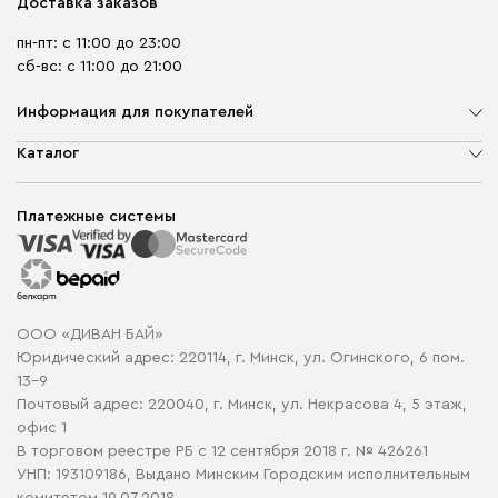
Доставка заказов
пн-пт: с 11:00 до 23:00
сб-вс: с 11:00 до 21:00
Информация для покупателей
О компании
Каталог
Шоурумы
Мягкая мебель
Доставка и сборка
Корпусная мебель
Платежные системы
Способы оплаты
Распродажа мебели
Рассрочка и кредит
Гарантия
Карта сайта
Договор оферты
ООО «ДИВАН БАЙ»
Политика конфиденциальности
Юридический адрес: 220114, г. Минск, ул. Огинского, 6 пом.
Политика в отношении обработки cookie
13-9
Почтовый адрес: 220040, г. Минск, ул. Некрасова 4, 5 этаж,
офис 1
В торговом реестре РБ с 12 сентября 2018 г. № 426261
УНП: 193109186, Выдано Минским Городским исполнительным
комитетом 19.07.2018