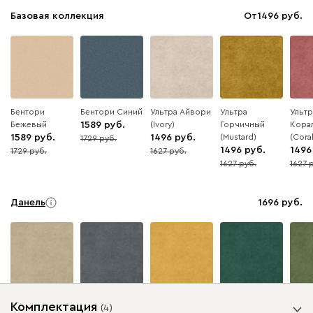
Базовая коллекция
От
1496
Бентори
Бентори Синий
Ультра Айвори
Ультра
Ультр
Бежевый
1589
(Ivory)
Горчичный
Кора
1589
1496
(Mustard)
(Coral
1729
8
1496
1496
1729
1627
8
8
1627
1627
8
8
Данель
1696
Бежевый
Графит
Жёлтый
Изумруд
Олив
Комплектация
(
4
)