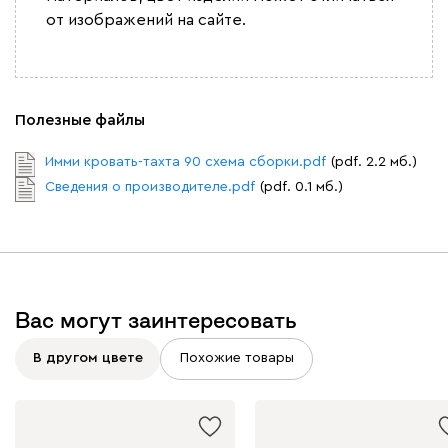
от изображений на сайте.
092
100
230
380
684
Ланза
1788
Полезные файлы
Имми кровать-тахта 90 схема сборки.pdf
(pdf. 2.2 мб.)
Сведения о производителе.pdf
(pdf. 0.1 мб.)
Бежевый
Вишневый
Голубой
Графит
Зеле
Кларинс
1926
Вас могут заинтересовать
В другом цвете
Похожие товары
100
130
690
695
792