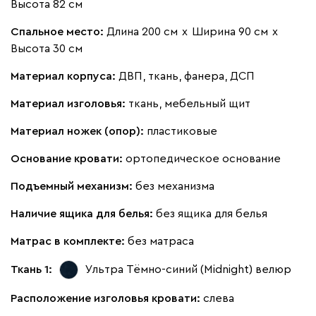
Высота 82 см
Онли
1696
Спальное место:
Длина 200 см
х
Ширина 90 см
х
Высота 30 см
Материал корпуса:
ДВП, ткань, фанера, ДСП
Материал изголовья:
ткань, мебельный щит
020
120
236
240
310
Материал ножек (опор):
пластиковые
Вертикаль
1788
Основание кровати:
ортопедическое основание
Подъемный механизм:
без механизма
Наличие ящика для белья:
без ящика для белья
000
490
795
910
930
Матрас в комплекте:
без матраса
Ткань 1:
Ультра Тёмно-синий (Midnight)
велюр
Геста
1788
Расположение изголовья кровати:
слева