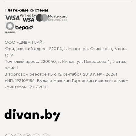
Мягкая мебель
Доставка и сборка
Корпусная мебель
Платежные системы
Способы оплаты
Распродажа мебели
Рассрочка и кредит
Гарантия
Карта сайта
Договор оферты
ООО «ДИВАН БАЙ»
Политика конфиденциальности
Юридический адрес: 220114, г. Минск, ул. Огинского, 6 пом.
Политика в отношении обработки cookie
13-9
Почтовый адрес: 220040, г. Минск, ул. Некрасова 4, 5 этаж,
офис 1
В торговом реестре РБ с 12 сентября 2018 г. № 426261
УНП: 193109186, Выдано Минским Городским исполнительным
комитетом 19.07.2018