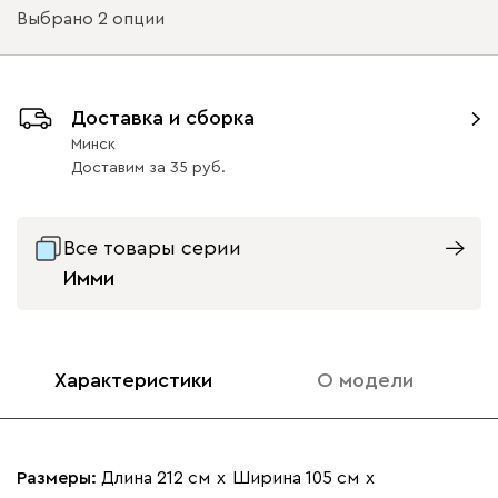
Выбрано 2 опции
Ультра
1696
Подъемный механизм
Доставка и сборка
без механизма
с механизмом
Минск
Доставим
за
35
Расположение изголовья кровати
Дымчатый
Песочный
Розовый (Rose)
Сливовый
Стоун
слева
справа
(Smoke)
(Sand)
(Plum)
Все товары серии
Имми
Бентори
1696
Характеристики
О модели
Графит
Кофе
Олива
Песочный
Терр
Размеры:
Длина 212 см
х
Ширина 105 см
х