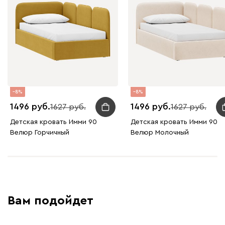
Винтер
1926
Виридис
Клэй
Мустард
Оранж
пион
8
8
Букле
2202
1496
1496
1627
1627
Детская кровать Имми 90
Детская кровать Имми 90
Велюр Горчичный
Велюр Молочный
Вайт
Латте
Терра
Вам подойдет
Альтеа
2202