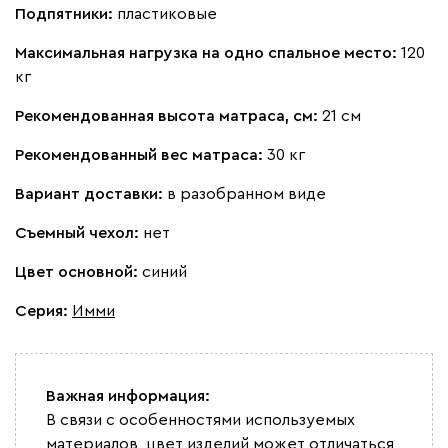
Подпятники:
пластиковые
Максимальная нагрузка на одно спальное место:
120
кг
Бежевый
Изумруд
Марсала
Молочный
Мята
Рекомендованная высота матраса, см:
21 см
Мола
1788
Рекомендованный вес матраса:
30 кг
Вариант доставки:
в разобранном виде
Съемный чехол:
нет
Цвет основной:
синий
Жёлтый
Песочный
Розовый
Светло-серый
Серы
Серия
:
Имми
Вулли
1788
Важная информация:
В связи с особенностями используемых
материалов, цвет изделий может отличаться