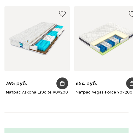
Бежевый
Графит
Молочный
Серый
Дарте
2725
395
654
Графит
Серый
Терракота
Тёмно-синий
Матрас Askona-Erudite 90x200
Матрас Vegas-Force 90x200