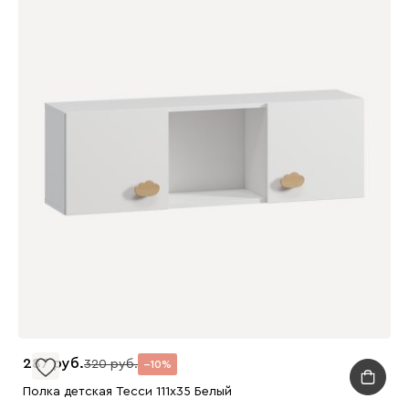
287
320
10
Полка детская Тесси 111x35 Белый