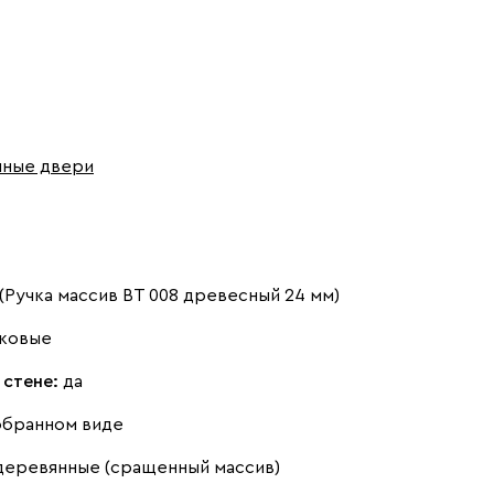
шные двери
Ручка массив ВТ 008 древесный 24 мм)
ковые
 стене:
да
обранном виде
деревянные (сращенный массив)