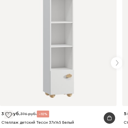
356
5
396
10
Стеллаж детский Тесси 37x145 Белый
Ст