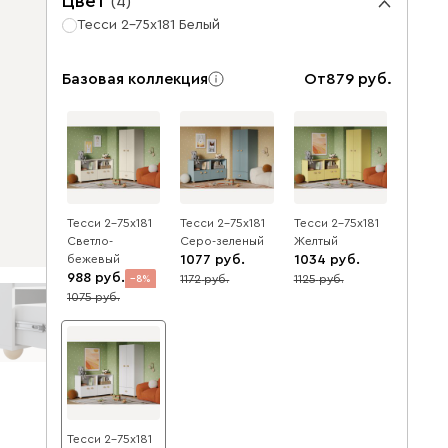
Цвет
(
4
)
Тесси 2-75x181 Белый
Базовая коллекция
От
879
Тесси 2-75x181
Тесси 2-75x181
Тесси 2-75x181
Светло-
Серо-зеленый
Желтый
бежевый
1077
1034
988
1172
1125
8
8
8
1075
Тесси 2-75x181