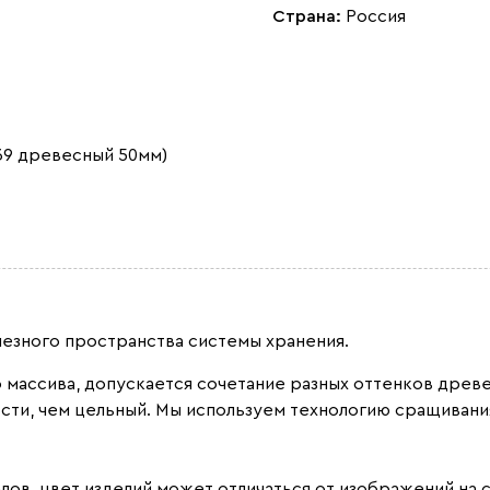
Страна:
Россия
39 древесный 50мм)
лезного пространства системы хранения.
о массива, допускается сочетание разных оттенков дре
сти, чем цельный. Мы используем технологию сращивани
лов, цвет изделий может отличаться от изображений на с