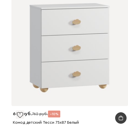
685
762
10
Комод детский Тесси 75x87 Белый