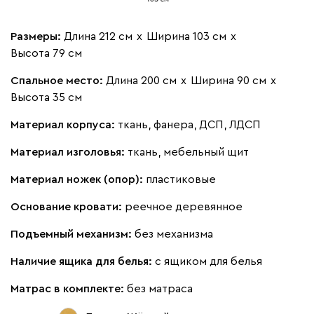
Размеры:
Длина 212 см
х
Ширина 103 см
х
Высота 79 см
Виридис
Клэй
Мустард
Оранж
пион
Спальное место:
Длина 200 см
х
Ширина 90 см
х
Высота 35 см
Букле
2717
Материал корпуса:
ткань, фанера, ДСП, ЛДСП
Материал изголовья:
ткань, мебельный щит
Материал ножек (опор):
пластиковые
Вайт
Латте
Терра
Основание кровати:
реечное деревянное
Подъемный механизм:
без механизма
Наличие ящика для белья:
с ящиком для белья
Матрас в комплекте:
без матраса