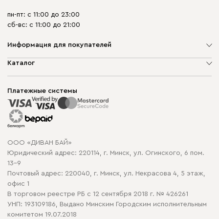
пн-пт: с 11:00 до 23:00
сб-вс: с 11:00 до 21:00
Информация для покупателей
О компании
Каталог
Шоурумы
Мягкая мебель
Доставка и сборка
Корпусная мебель
Платежные системы
Способы оплаты
Распродажа мебели
Рассрочка и кредит
Гарантия
Карта сайта
Договор оферты
ООО «ДИВАН БАЙ»
Политика конфиденциальности
Юридический адрес: 220114, г. Минск, ул. Огинского, 6 пом.
Политика в отношении обработки cookie
13-9
Почтовый адрес: 220040, г. Минск, ул. Некрасова 4, 5 этаж,
офис 1
В торговом реестре РБ с 12 сентября 2018 г. № 426261
УНП: 193109186, Выдано Минским Городским исполнительным
комитетом 19.07.2018