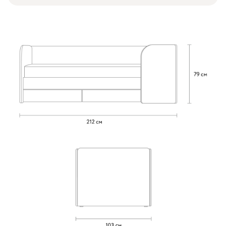
Геста
2182
Бежевый
Изумруд
Марсала
Молочный
Мята
Кларинс
2449
100
130
690
695
792
Винтер
2449