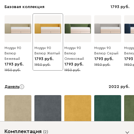
Базовая коллекция
1793
Модди 90
Модди 90
Модди 90
Модди 90
Модд
Велюр
Велюр Желтый
Велюр
Велюр Серый
Велю
Бежевый
1793
Оливковый
1793
1793
1793
1793
1950
1950
1950
8
8
8
1950
1950
8
8
Данель
2022
Бежевый
Графит
Жёлтый
Изумруд
Олив
Комплектация
(
2
)