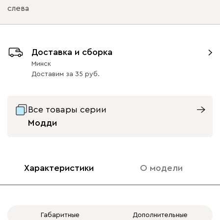
слева
Ультра
2022
Расположение изголовья кровати
Доставка и сборка
слева
справа
Минск
Доставим
за
35
Айвори (Ivory)
Горчичный
Дымчатый
Коралловый
Минт 
(Mustard)
(Smoke)
(Coral)
Все товары серии
Модди
Бентори
2022
Характеристики
О модели
Бежевый
Графит
Кофе
Олива
Песо
Габаритные
Дополнительные