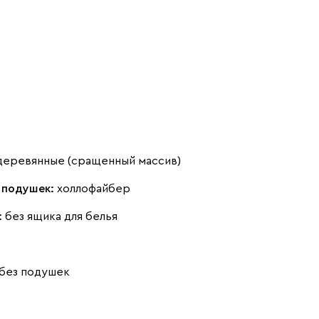
(Plum)
Стоун (Stone)
Тёмно-зеленый
Тёмно-синий
(Forest)
(Midnight)
деревянные (сращенный массив)
 подушек:
холлофайбер
:
без ящика для белья
Чернильный
Ягодный (Berry)
(Ink)
Бентори
2681
без подушек