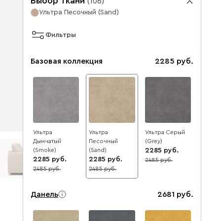
Выбор ткани
(
106
)
Ультра Песочный (Sand)
Фильтры
Базовая коллекция
2285
Ультра
Ультра
Ультра Серый
Дымчатый
Песочный
(Grey)
(Smoke)
(Sand)
2285
2285
2285
2485
8
2485
2485
8
8
Данель
2681