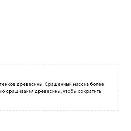
Бежевый
Графит
Кофе
Олива
Песочный
Синий
оттенков древесины. Сращенный массив более
гию сращивания древесины, чтобы сократить
Терракота
Онли
2681