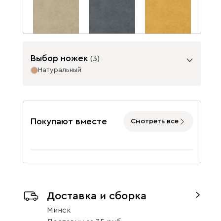
Бежевый
Графит
Жёлтый
Выбор ножек
(
3
)
Натуральный
Опоры
Изумруд
Олива
Розовый
Покупают вместе
Смотреть все
Графит
Натуральный
Светло-
Серый
Синий
бежевый
Доставка и сборка
26
Минск