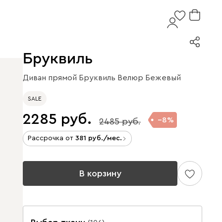
Бруквиль
Диван прямой Бруквиль Велюр Бежевый
SALE
2285
8
2485
Рассрочка от
381
/мес.
В корзину