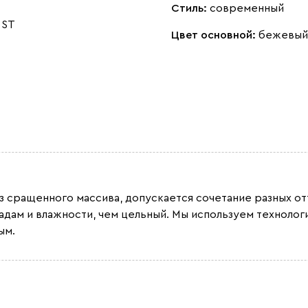
Стиль:
современный
 ST
Цвет основной:
бежевый
из сращенного массива, допускается сочетание разных 
адам и влажности, чем цельный. Мы используем техноло
ым.