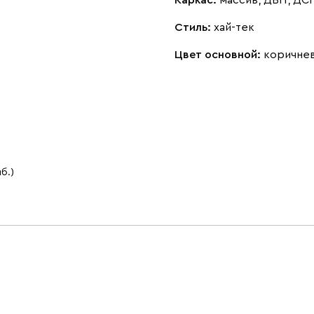
Каркас:
массив, ДВП, ДС
Стиль:
хай-тек
Цвет основной:
коричне
мб.)