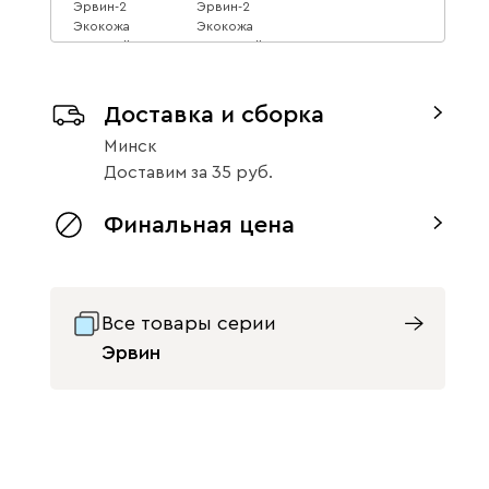
Эрвин-2
Эрвин-2
Экокожа
Экокожа
Бежевый
Молочный
1224
1224
1331
1331
8
8
Доставка и сборка
Минск
Доставим
за
35
Финальная цена
Все товары серии
Эрвин