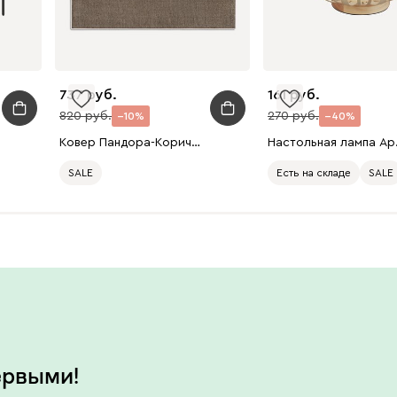
737
161
820
270
10
40
Ковер Пандора-Коричневый 200x290
Настольна
SALE
Есть на складе
SALE
ервыми!