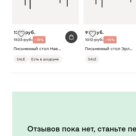
1293
910
1523
1012
15
10
Письменный стол Маер 120x60 Древесный темный
Письменный стол Эрлин-2 120x60 Дуб Табачный/Черный
SALE
Есть в шоуруме
SALE
Отзывов пока нет, станьте п