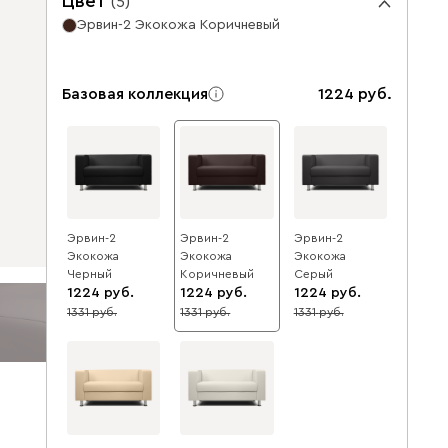
Цвет
(
5
)
Эрвин-2 Экокожа Коричневый
Базовая коллекция
1224
Эрвин-2
Эрвин-2
Эрвин-2
Экокожа
Экокожа
Экокожа
Черный
Коричневый
Серый
1224
1224
1224
1331
1331
1331
8
8
8