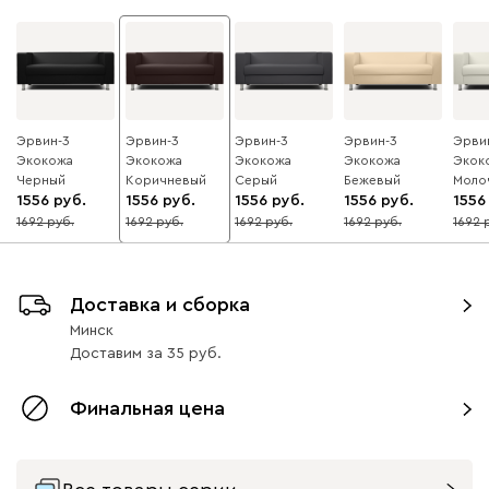
Эрвин-3
Эрвин-3
Эрвин-3
Эрвин-3
Эрви
Экокожа
Экокожа
Экокожа
Экокожа
Экок
Черный
Коричневый
Серый
Бежевый
Моло
1556
1556
1556
1556
1556
1692
1692
1692
1692
1692
8
8
8
8
8
Доставка и сборка
Минск
Доставим
за
35
Финальная цена