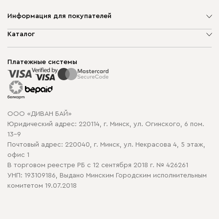
Информация для покупателей
О компании
Каталог
Шоурумы
Мягкая мебель
Доставка и сборка
Корпусная мебель
Платежные системы
Способы оплаты
Распродажа мебели
Рассрочка и кредит
Гарантия
Карта сайта
Договор оферты
ООО «ДИВАН БАЙ»
Политика конфиденциальности
Юридический адрес: 220114, г. Минск, ул. Огинского, 6 пом.
Политика в отношении обработки cookie
13-9
Почтовый адрес: 220040, г. Минск, ул. Некрасова 4, 5 этаж,
офис 1
В торговом реестре РБ с 12 сентября 2018 г. № 426261
УНП: 193109186, Выдано Минским Городским исполнительным
комитетом 19.07.2018