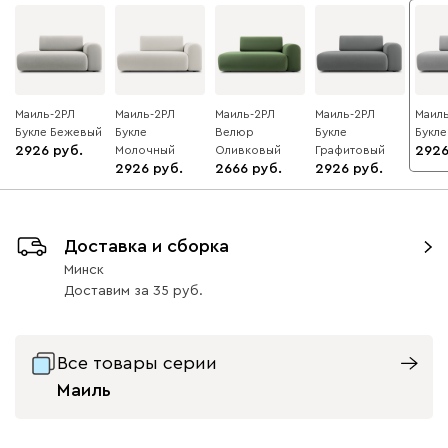
Маиль-2РЛ
Маиль-2РЛ
Маиль-2РЛ
Маиль-2РЛ
Маил
Букле Бежевый
Букле
Велюр
Букле
Букл
2926
Молочный
Оливковый
Графитовый
292
2926
2666
2926
Доставка и сборка
Минск
Доставим
за
35
Все товары серии
Маиль