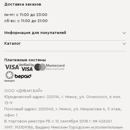
Доставка заказов
пн-пт: с 11:00 до 23:00
сб-вс: с 11:00 до 21:00
Информация для покупателей
О компании
Каталог
Шоурумы
Мягкая мебель
Доставка и сборка
Корпусная мебель
Платежные системы
Способы оплаты
Распродажа мебели
Рассрочка и кредит
Гарантия
Карта сайта
Договор оферты
ООО «ДИВАН БАЙ»
Политика конфиденциальности
Юридический адрес: 220114, г. Минск, ул. Огинского, 6 пом.
Политика в отношении обработки cookie
13-9
Почтовый адрес: 220040, г. Минск, ул. Некрасова 4, 5 этаж,
офис 1
В торговом реестре РБ с 12 сентября 2018 г. № 426261
УНП: 193109186, Выдано Минским Городским исполнительным