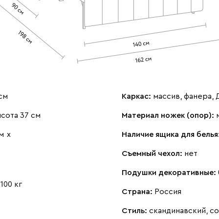
см
Каркас:
массив, фанера,
сота 37 см
Материал ножек (опор):
м
х
Наличие ящика для белья
Съемный чехол:
нет
Подушки декоративные:
:
100 кг
Страна:
Россия
Стиль:
скандинавский, с