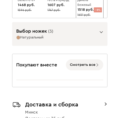
1468
1607
Бежевый
1518
1596
1747
8
8
8
1651
Выбор ножек
(
3
)
Натуральный
Опоры
Данель Мята
Данель Олива
Данель
1518
1607
Розовый
8
1518
1651
1747
8
8
Покупают вместе
Смотреть все
1651
Графит
Натуральный
Доставка и сборка
16
Данель
Терракота
Минск
1518
8