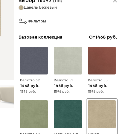
Выбор ткани
(
116
)
Данель Бежевый
Фильтры
Базовая коллекция
От
1468
Велютто 32
Велютто 51
Велютто 55
1468
1468
1468
1596
1596
1596
8
8
8
Велютто 69
Геста Изумруд
Данель