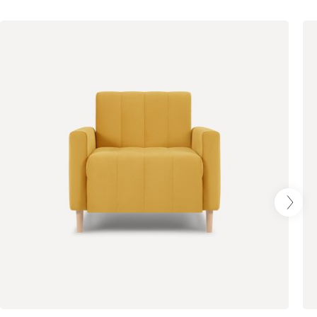
Бежевый
Графит
Кофе
Олива
Песочный
Синий
Терракота
Онли
1712