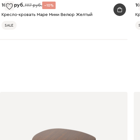
1005
1
1117
10
Кресло-кровать Маре Мини Велюр Желтый
К
SALE
020
120
236
240
310
430
495
520
670