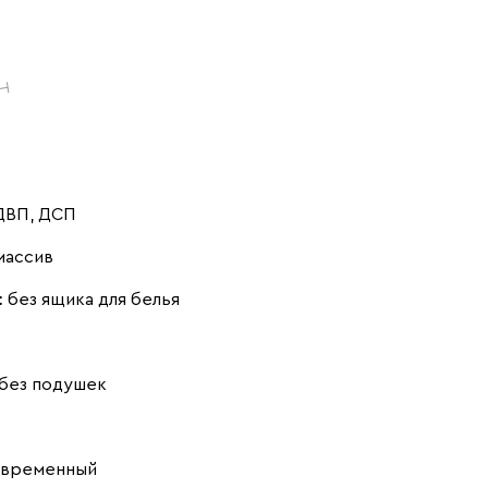
Айвори (Ivory)
Горчичный
Дымчатый
(Mustard)
(Smoke)
 ДВП, ДСП
массив
Коралловый
Минт (Mint)
Песочный
:
без ящика для белья
(Coral)
(Sand)
без подушек
Розовый (Rose)
Серый (Grey)
Сливовый
овременный
(Plum)