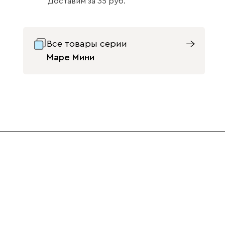
Доставим
за
35
1651
Данель
1712
Все товары серии
Маре Мини
Орех
16
Графит
Жёлтый
Изумруд
Светло-
Серый
Синий
бежевый
Ультра
1712