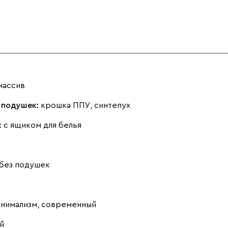
Светло-
Серый
Синий
бежевый
Графит
Натуральный
38
массив
 подушек:
крошка ППУ, синтепух
Терракота
:
с ящиком для белья
Ультра
2714
без подушек
Оливия (массив)
Орех
38
38
инимализм, современный
Айвори (Ivory)
Горчичный
Дымчатый
й
(Mustard)
(Smoke)