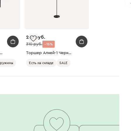
092
100
230
263
310
15
ф Мисл Велюр Бордовый
Торшер Алней-1 Черный
пружины
Есть на складе
SALE
Есть в шоуруме
380
684
751
Ланза
2849
Бежевый
Вишневый
Голубой