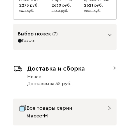
2273
2630
2621
2471
2860
2850
8
8
8
Данель
2714
Выбор ножек
(
7
)
Графит
Опоры
Бежевый
Графит
Жёлтый
Доставка и сборка
Минск
Доставим
за
35
Бордовый
Велюр
Все товары серии
Изумруд
Олива
Розовый
(массив)
38
Массе-М
38