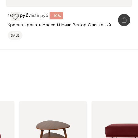
1490
1656
10
Кресло-кровать Массе-М Мини Велюр Оливковый
SALE