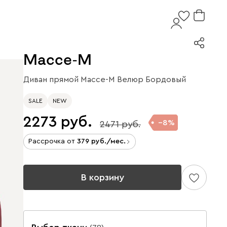
Массе-М
Диван прямой Массе-М Велюр Бордовый
SALE
NEW
2273
8
2471
Рассрочка от
379
/мес.
В корзину