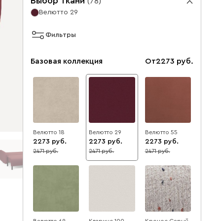
Выбор ткани
(
78
)
Велютто 29
Фильтры
Базовая коллекция
От
2273
Велютто 18
Велютто 29
Велютто 55
2273
2273
2273
2471
2471
2471
8
8
8
Велютто 69
Кларинс 100
Кронос Серый