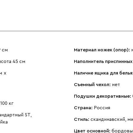
9 см
Материал ножек (опор):
сота 45 см
Наполнитель приспинных
м
х
Наличие ящика для белья
Съемный чехол:
нет
Подушки декоративные:
:
100 кг
Страна:
Россия
андартный ST,
Стиль:
скандинавский, м
йка
Цвет основной:
бордовы