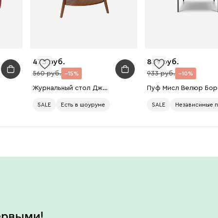
475
839
560
933
15
10
Журнальный стол Джексон Древесный темный
Пу
SALE
Есть в шоуруме
SALE
Независимые 
ервыми!