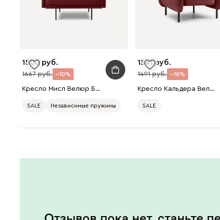
1500
1341
1667
1491
10
10
Кресло Мисл Велюр Бордовый
Кресло Кальдера Велюр Бордовый
SALE
Независимые пружины
SALE
Отзывов пока нет, станьте п