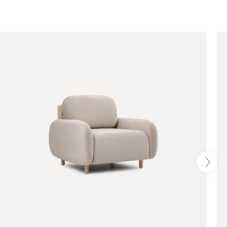
Стоун (Stone)
Тёмно-зеленый
Тёмно-синий
(Forest)
(Midnight)
Чернильный
Ягодный (Berry)
(Ink)
Геста
2849
Бежевый
Изумруд
Марсала