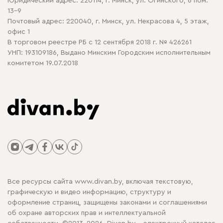
Юридический адрес: 220114, г. Минск, ул. Огинского, 6 пом.
Политика в отношении обработки cookie
13-9
Почтовый адрес: 220040, г. Минск, ул. Некрасова 4, 5 этаж,
офис 1
В торговом реестре РБ с 12 сентября 2018 г. № 426261
УНП: 193109186, Выдано Минским Городским исполнительным
комитетом 19.07.2018
Все ресурсы сайта www.divan.by, включая текстовую,
графическую и видео информацию, структуру и
оформление страниц, защищены законами и соглашениями
об охране авторских прав и интеллектуальной