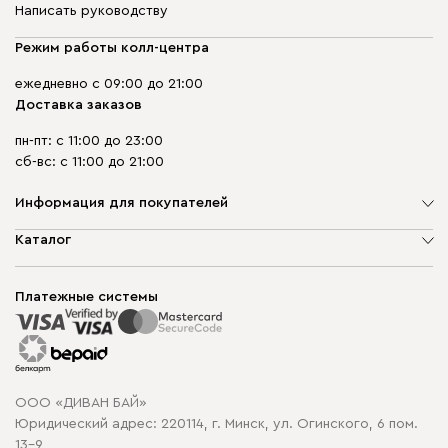
Написать руководству
Режим работы колл-центра
ежедневно с 09:00 до 21:00
Доставка заказов
пн-пт: с 11:00 до 23:00
сб-вс: с 11:00 до 21:00
Информация для покупателей
О компании
Каталог
Шоурумы
Мягкая мебель
Доставка и сборка
Корпусная мебель
Платежные системы
Способы оплаты
Распродажа мебели
Рассрочка и кредит
Гарантия
Карта сайта
Договор оферты
ООО «ДИВАН БАЙ»
Политика конфиденциальности
Юридический адрес: 220114, г. Минск, ул. Огинского, 6 пом.
Политика в отношении обработки cookie
13-9